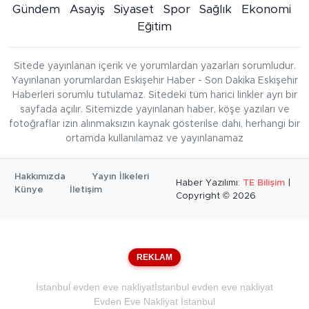
Gündem
Asayiş
Siyaset
Spor
Sağlık
Ekonomi
Eğitim
Sitede yayınlanan içerik ve yorumlardan yazarları sorumludur.
Yayınlanan yorumlardan Eskişehir Haber - Son Dakika Eskişehir
Haberleri sorumlu tutulamaz. Sitedeki tüm harici linkler ayrı bir
sayfada açılır. Sitemizde yayınlanan haber, köşe yazıları ve
fotoğraflar izin alınmaksızın kaynak gösterilse dahi, herhangi bir
ortamda kullanılamaz ve yayınlanamaz
Hakkımızda
Yayın İlkeleri
Haber Yazılımı:
TE Bilişim
|
Künye
İletişim
Copyright © 2026
REKLAM
İstanbul evden eve nakliyat
İstanbul evden eve nakliyat
Evden Eve Nakliyat İstanbul