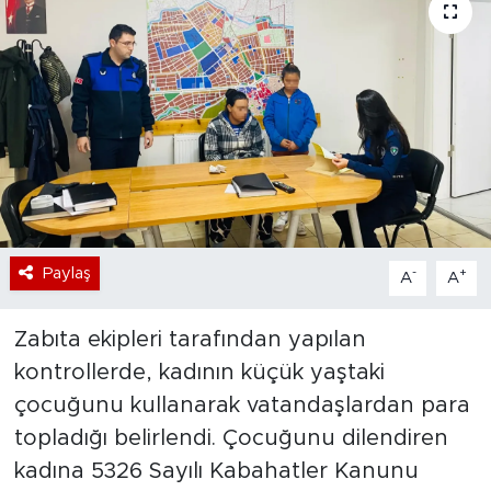
Bölge
Teknoloji
Magazin
Dünya
Sektör
Paylaş
-
+
A
A
Zabıta ekipleri tarafından yapılan
kontrollerde, kadının küçük yaştaki
çocuğunu kullanarak vatandaşlardan para
topladığı belirlendi. Çocuğunu dilendiren
kadına 5326 Sayılı Kabahatler Kanunu