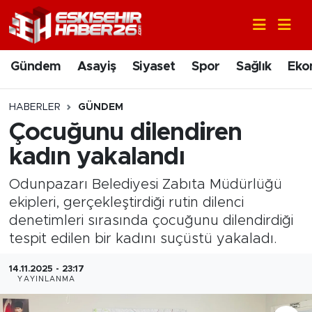
Gündem
Nöbetçi Eczaneler
Gündem
Asayiş
Siyaset
Spor
Sağlık
Eko
Asayiş
Hava Durumu
HABERLER
GÜNDEM
Siyaset
Trafik Durumu
Çocuğunu dilendiren
kadın yakalandı
Spor
Süper Lig Puan Durumu ve Fikstür
Odunpazarı Belediyesi Zabıta Müdürlüğü
Sağlık
Tüm Manşetler
ekipleri, gerçekleştirdiği rutin dilenci
denetimleri sırasında çocuğunu dilendirdiği
Ekonomi
Son Dakika Haberleri
tespit edilen bir kadını suçüstü yakaladı.
Eğitim
Haber Arşivi
14.11.2025 - 23:17
YAYINLANMA
Sanat