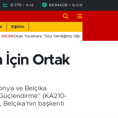
13.779
64.944,08
%
-14
%
-0.18
i
Eğitim
20:56
Okan Yücekara: "Söz Verdiğimiz Gibi Masada Değil, Saha
 İçin Ortak
tonya ve Belçika
nı Güçlendirme” (KA210-
 Belçika’nın başkenti