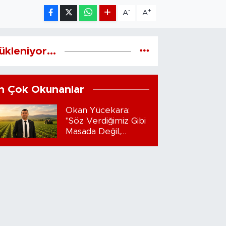
-
+
A
A
ükleniyor...
n Çok Okunanlar
Okan Yücekara:
"Söz Verdiğimiz Gibi
Masada Değil,
Sahadayız"