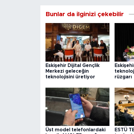
Bunlar da ilginizi çekebilir
Eskişehir Dijital Gençlik
Eskişeh
Merkezi geleceğin
teknoloj
teknolojisini üretiyor
rüzgarı
Üst model telefonlardaki
ESTÜ T