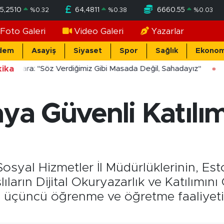
5,2510
64,4811
6660.55
%
0.32
%
0.38
%
0.03
Foto Galeri
Video Galeri
Yazarlar
dem
Asayiş
Siyaset
Spor
Sağlık
Ekonom
ika
ücekara: "Söz Verdiğimiz Gibi Masada Değil, Sahadayız"
aya Güvenli Katılım
Sosyal Hizmetler İl Müdürlüklerinin, Es
lıların Dijital Okuryazarlık ve Katılımı
 üçüncü öğrenme ve öğretme faaliyeti,