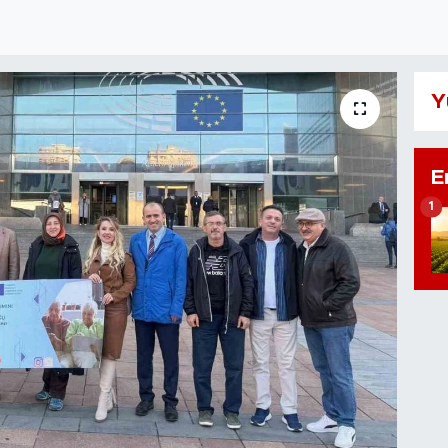
Y
E
1