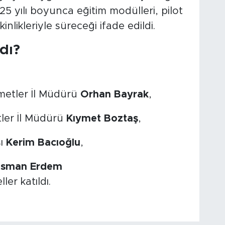
2025 yılı boyunca eğitim modülleri, pilot
nlikleriyle süreceği ifade edildi.
dı?
zmetler İl Müdürü
Orhan Bayrak
,
tler İl Müdürü
Kıymet Boztaş
,
sı
Kerim Bacıoğlu
,
sman Erdem
er katıldı.