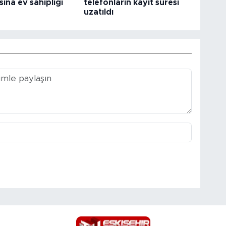
sına ev sahipliği
telefonların kayıt süresi
uzatıldı