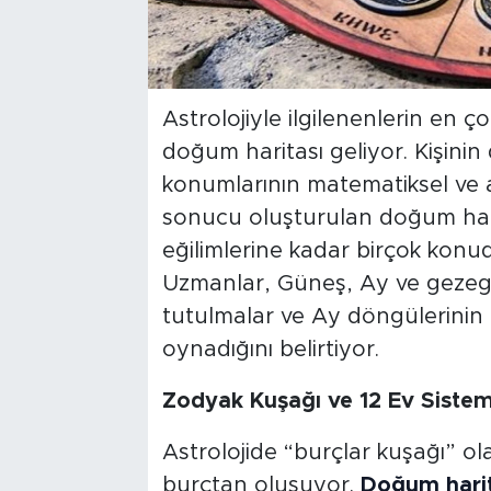
Astrolojiyle ilgilenenlerin en ç
doğum haritası geliyor. Kişin
konumlarının matematiksel ve 
sonucu oluşturulan doğum harit
eğilimlerine kadar birçok konu
Uzmanlar, Güneş, Ay ve gezege
tutulmalar ve Ay döngülerinin 
oynadığını belirtiyor.
Zodyak Kuşağı ve 12 Ev Sistemi
Astrolojide “burçlar kuşağı” ol
burçtan oluşuyor.
Doğum harit