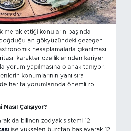
ok merak ettiği konuların başında
in doğduğu an gökyüzündeki gezegen
astronomik hesaplamalarla çıkarılması
ası, karakter özelliklerinden kariyer
da yorum yapılmasına olanak tanıyor.
nlerin konumlarının yanı sıra
de harita yorumlarında önemli rol
 Nasıl Çalışıyor?
arak da bilinen zodyak sistemi 12
ası
ise yükselen burçtan başlayarak 12