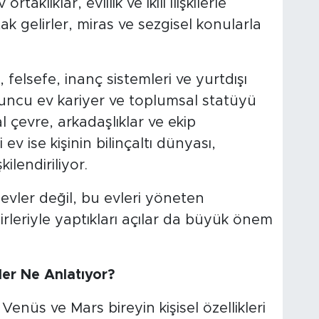
taklıklar, evlilik ve ikili ilişkilerle
ortak gelirler, miras ve sezgisel konularla
elsefe, inanç sistemleri ve yurtdışı
Onuncu ev kariyer ve toplumsal statüyü
l çevre, arkadaşlıklar ve ekip
i ev ise kişinin bilinçaltı dünyası,
kilendiriliyor.
evler değil, bu evleri yöneten
rleriyle yaptıkları açılar da büyük önem
er Ne Anlatıyor?
enüs ve Mars bireyin kişisel özellikleri