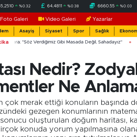
55,2510
64,4811
6660.55
%
0.32
%
0.38
%
0.03
Foto Galeri
Video Galeri
Yazarlar
dem
Asayiş
Siyaset
Spor
Sağlık
Ekonom
ika
cekara: "Söz Verdiğimiz Gibi Masada Değil, Sahadayız"
ası Nedir? Zodya
ementler Ne Anlam
 en çok merak ettiği konuların başında 
zündeki gezegen konumlarının matema
 sonucu oluşturulan doğum haritası, kar
 birçok konuda yorum yapılmasına olan