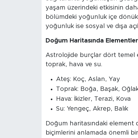
yaşam üzerindeki etkisinin daha
bölümdeki yoğunluk içe dönük b
yoğunluk ise sosyal ve dışa açık 
Doğum Haritasında Elementle
Astrolojide burçlar dört temel 
toprak, hava ve su.
Ateş: Koç, Aslan, Yay
Toprak: Boğa, Başak, Oğla
Hava: İkizler, Terazi, Kova
Su: Yengeç, Akrep, Balık
Doğum haritasındaki element dağ
biçimlerini anlamada önemli bi