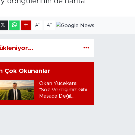
y döngülerinin de harita
-
+
A
A
ükleniyor...
n Çok Okunanlar
Okan Yücekara:
"Söz Verdiğimiz Gibi
Masada Değil,
Sahadayız"