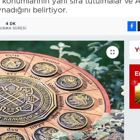
konumlarının yanı sıra tutulmalar ve A
adığını belirtiyor.
4 DK
UNMA SÜRESI
Y
E
1