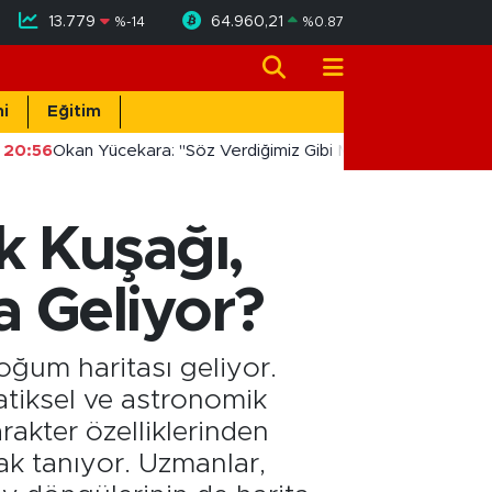
13.779
64.960,21
%
-14
%
0.87
i
Eğitim
20:56
Okan Yücekara: "Söz Verdiğimiz Gibi Masada Değil, Sahad
k Kuşağı,
a Geliyor?
doğum haritası geliyor.
tiksel ve astronomik
akter özelliklerinden
ak tanıyor. Uzmanlar,