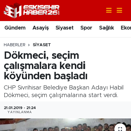
Gündem
Nöbetçi Eczaneler
Gündem
Asayiş
Siyaset
Spor
Sağlık
Eko
Asayiş
Hava Durumu
HABERLER
SIYASET
Siyaset
Trafik Durumu
Dökmeci, seçim
çalışmalara kendi
Spor
Süper Lig Puan Durumu ve Fikstür
köyünden başladı
Sağlık
Tüm Manşetler
CHP Sivrihisar Belediye Başkan Adayı Habil
Dökmeci, seçim çalışmalarına start verdi.
Ekonomi
Son Dakika Haberleri
21.01.2019 - 21:24
Eğitim
Haber Arşivi
YAYINLANMA
Sanat