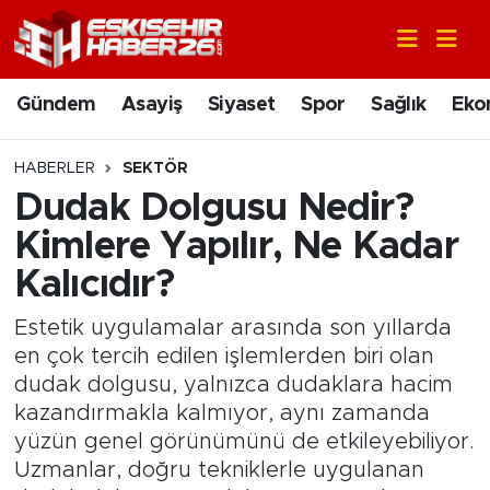
Gündem
Nöbetçi Eczaneler
Gündem
Asayiş
Siyaset
Spor
Sağlık
Eko
Asayiş
Hava Durumu
HABERLER
SEKTÖR
Siyaset
Trafik Durumu
Dudak Dolgusu Nedir?
Kimlere Yapılır, Ne Kadar
Spor
Süper Lig Puan Durumu ve Fikstür
Kalıcıdır?
Sağlık
Tüm Manşetler
Estetik uygulamalar arasında son yıllarda
en çok tercih edilen işlemlerden biri olan
Ekonomi
Son Dakika Haberleri
dudak dolgusu, yalnızca dudaklara hacim
kazandırmakla kalmıyor, aynı zamanda
Eğitim
Haber Arşivi
yüzün genel görünümünü de etkileyebiliyor.
Uzmanlar, doğru tekniklerle uygulanan
Sanat