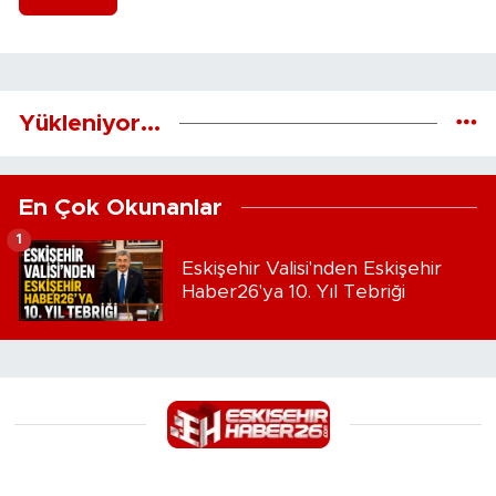
Yükleniyor...
En Çok Okunanlar
1
Eskişehir Valisi'nden Eskişehir
Haber26'ya 10. Yıl Tebriği