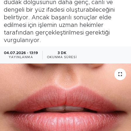
dudak dolgusunun daha genç, canlı ve
dengeli bir yüz ifadesi oluşturabileceğini
Bölge
belirtiyor. Ancak başarılı sonuçlar elde
edilmesi için işlemin uzman hekimler
Teknoloji
tarafından gerçekleştirilmesi gerektiği
vurgulanıyor.
Magazin
04.07.2026 - 13:19
3 DK
Dünya
YAYINLANMA
OKUNMA SÜRESI
Sektör