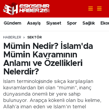
Gündem
Nöbetçi Eczaneler
Gündem
Asayiş
Siyaset
Spor
Sağlık
Eko
Asayiş
Hava Durumu
HABERLER
SEKTÖR
Siyaset
Trafik Durumu
Mümin Nedir? İslam'da
Mümin Kavramının
Spor
Süper Lig Puan Durumu ve Fikstür
Anlamı ve Özellikleri
Sağlık
Tüm Manşetler
Nelerdir?
Ekonomi
Son Dakika Haberleri
İslam terminolojisinde sıkça karşılaşılan
kavramlardan biri olan "mümin", inanç
Eğitim
Haber Arşivi
dünyasında önemli bir yere sahip
bulunuyor. Arapça kökenli olan bu kelime,
Sanat
Allah’a iman eden ve İslam’ın temel