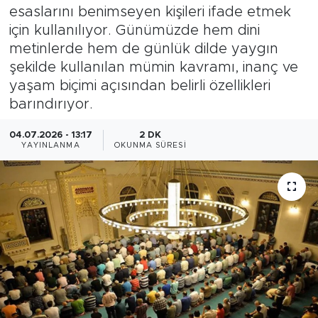
esaslarını benimseyen kişileri ifade etmek
Bölge
için kullanılıyor. Günümüzde hem dini
metinlerde hem de günlük dilde yaygın
Teknoloji
şekilde kullanılan mümin kavramı, inanç ve
yaşam biçimi açısından belirli özellikleri
Magazin
barındırıyor.
Dünya
04.07.2026 - 13:17
2 DK
YAYINLANMA
OKUNMA SÜRESI
Sektör