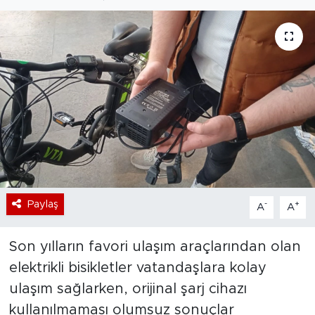
Bölge
Teknoloji
Magazin
Dünya
Sektör
Paylaş
-
+
A
A
Son yılların favori ulaşım araçlarından olan
elektrikli bisikletler vatandaşlara kolay
ulaşım sağlarken, orijinal şarj cihazı
kullanılmaması olumsuz sonuçlar