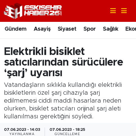
Gündem
Nöbetçi Eczaneler
Gündem
Asayiş
Siyaset
Spor
Sağlık
Eko
Asayiş
Hava Durumu
Elektrikli bisiklet
Siyaset
Trafik Durumu
satıcılarından sürücülere
Spor
Süper Lig Puan Durumu ve Fikstür
‘şarj’ uyarısı
Vatandaşların sıklıkla kullandığı elektrikli
Sağlık
Tüm Manşetler
bisikletlerin özel şarj cihazıyla şarj
edilmemesi ciddi maddi hasarlara neden
Ekonomi
Son Dakika Haberleri
olurken, bisiklet satıcıları orijinal şarj aleti
Eğitim
Haber Arşivi
kullanılması gerektiğini söyledi.
07.06.2023 - 14:03
07.06.2023 - 18:25
Sanat
YAYINLANMA
GÜNCELLEME