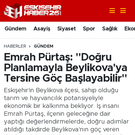
Gündem
Nöbetçi Eczaneler
Gündem
Asayiş
Siyaset
Spor
Sağlık
Eko
Asayiş
Hava Durumu
HABERLER
GÜNDEM
Siyaset
Trafik Durumu
Emrah Pürtaş: "Doğru
Planlamayla Beylikova'ya
Spor
Süper Lig Puan Durumu ve Fikstür
Tersine Göç Başlayabilir"
Sağlık
Tüm Manşetler
Eskişehir'in Beylikova ilçesi, sahip olduğu
tarım ve hayvancılık potansiyeliyle
Ekonomi
Son Dakika Haberleri
ekonomik bir kalkınma bekliyor. İş insanı
Emrah Pürtaş, ilçenin geleceğine dair
Eğitim
Haber Arşivi
yaptığı değerlendirmelerde, doğru adımlar
atıldığı takdirde Beylikova'nın göç veren
Sanat