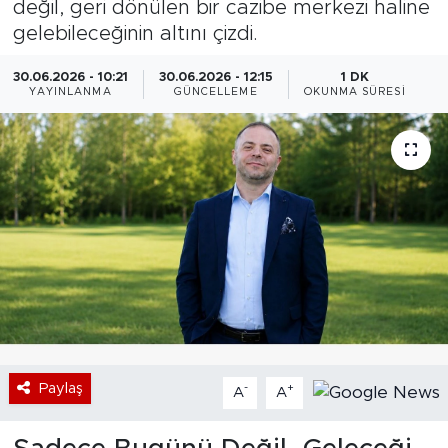
değil, geri dönülen bir cazibe merkezi haline
gelebileceğinin altını çizdi.
Bölge
30.06.2026 - 10:21
30.06.2026 - 12:15
1 DK
Teknoloji
YAYINLANMA
GÜNCELLEME
OKUNMA SÜRESI
Magazin
Dünya
Sektör
Paylaş
-
+
A
A