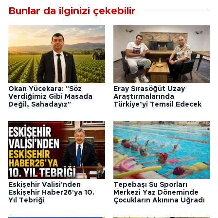
Bunlar da ilginizi çekebilir
Okan Yücekara: "Söz
Eray Sırasöğüt Uzay
Verdiğimiz Gibi Masada
Araştırmalarında
Değil, Sahadayız"
Türkiye’yi Temsil Edecek
Eskişehir Valisi'nden
Tepebaşı Su Sporları
Eskişehir Haber26'ya 10.
Merkezi Yaz Döneminde
Yıl Tebriği
Çocukların Akınına Uğradı