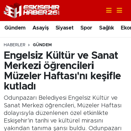
Gündem
Nöbetçi Eczaneler
Gündem
Asayiş
Siyaset
Spor
Sağlık
Eko
Asayiş
Hava Durumu
HABERLER
GÜNDEM
Siyaset
Trafik Durumu
Engelsiz Kültür ve Sanat
Merkezi öğrencileri
Spor
Süper Lig Puan Durumu ve Fikstür
Müzeler Haftası'nı keşifle
Sağlık
Tüm Manşetler
kutladı
Ekonomi
Son Dakika Haberleri
Odunpazarı Belediyesi Engelsiz Kültür ve
Sanat Merkezi öğrencileri, Müzeler Haftası
Eğitim
Haber Arşivi
dolayısıyla düzenlenen özel etkinlikte
Eskişehir’in tarihi ve kültürel mirasını
Sanat
yakından tanıma şansı buldu. Odunpazarı