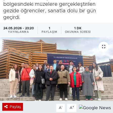
bölgesindeki müzelere gerçekleştirilen
Bölge
gezide öğrenciler, sanatla dolu bir gün
geçirdi.
Teknoloji
24.05.2026 - 23:20
1
1 DK
YAYINLANMA
PAYLAŞIM
OKUNMA SÜRESI
Magazin
Dünya
Sektör
Paylaş
-
+
A
A