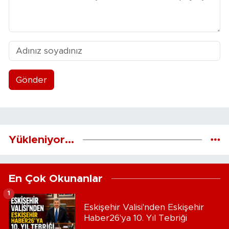
Gönder
Yükleniyor...
En Çok Okunanlar
1
Eskişehir Valisi'nden Eskişehir
Haber26'ya 10. Yıl Tebriği