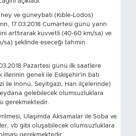
cağını açıkladı.
güney ve güneybatı (Kıble-Lodos)
ın, 17.03.2018 Cumartesi günü yarın
ini arttırarak kuvvetli (40-60 km/sa) ve
/sa) şeklinde eseceği tahmin
.03.2018 Pazartesi günü ilk saatlere
llerinin geneli ile Eskişehir'in batı
zi ile İnönü, Seyitgazi, Han ilçelerinde)
meydana gelebilecek olumsuzluklara
ası gerekmektedir.
rilmesi, Ulaşımda Aksamalar ile Soba ve
er, vb gibi oluşabilecek olumsuzluklara
i olması gerekmektedir.