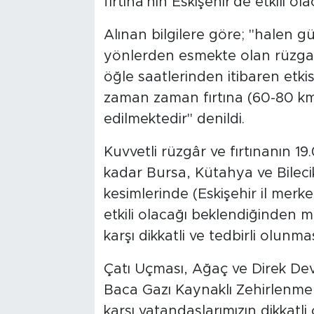
fırtına'nın Eskişehir'de etkili ola
Alınan bilgilere göre; "halen 
yönlerden esmekte olan rüzgar
öğle saatlerinden itibaren etkis
zaman zaman fırtına (60-80 km
edilmektedir" denildi.
Kuvvetli rüzgâr ve fırtınanın 19
kadar Bursa, Kütahya ve Bilecik i
kesimlerinde (Eskişehir il merke
etkili olacağı beklendiğinden 
karşı dikkatli ve tedbirli olunm
Çatı Uçması, Ağaç ve Direk Dev
Baca Gazı Kaynaklı Zehirlenmel
karşı vatandaşlarımızın dikkatl