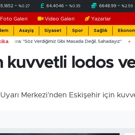
55,1652
64,4046
6648.99
%
0.27
%
0.35
%
2.59
Foto Galeri
Video Galeri
Yazarlar
dem
Asayiş
Siyaset
Spor
Sağlık
Ekonom
ika
ücekara: "Söz Verdiğimiz Gibi Masada Değil, Sahadayız"
n kuvvetli lodos ve
yarı Merkezi'nden Eskişehir için kuvvet