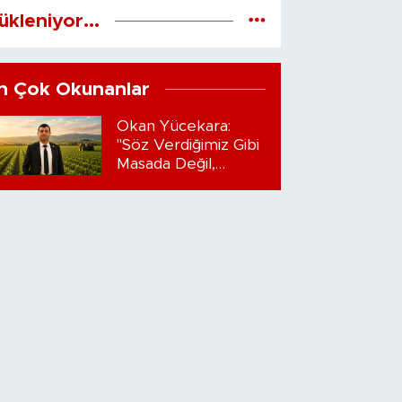
ükleniyor...
n Çok Okunanlar
Okan Yücekara:
"Söz Verdiğimiz Gibi
Masada Değil,
Sahadayız"