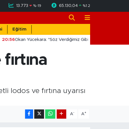
13.773
65.130,04
%
-19
%
1.2
i
Eğitim
20:56
Okan Yücekara: "Söz Verdiğimiz Gibi Masada Değil, Saha
 fırtına
li lodos ve fırtına uyarısı
-
+
A
A