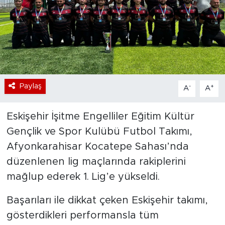
Bölge
Teknoloji
Magazin
Paylaş
-
+
A
A
Dünya
Eskişehir İşitme Engelliler Eğitim Kültür
Sektör
Gençlik ve Spor Kulübü Futbol Takımı,
Afyonkarahisar Kocatepe Sahası’nda
düzenlenen lig maçlarında rakiplerini
mağlup ederek 1. Lig’e yükseldi.
Başarıları ile dikkat çeken Eskişehir takımı,
gösterdikleri performansla tüm