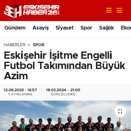
Gündem
Nöbetçi Eczaneler
Gündem
Asayiş
Siyaset
Spor
Sağlık
Eko
Asayiş
Hava Durumu
HABERLER
SPOR
Siyaset
Trafik Durumu
Eskişehir İşitme Engelli
Futbol Takımından Büyük
Spor
Süper Lig Puan Durumu ve Fikstür
Azim
Sağlık
Tüm Manşetler
12.06.2023 - 16:57
18.03.2024 - 21:00
YAYINLANMA
GÜNCELLEME
Ekonomi
Son Dakika Haberleri
Eğitim
Haber Arşivi
Sanat