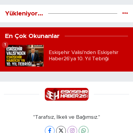
Yükleniyor...
En Çok Okunanlar
1
Eskişehir Valisi'nden Eskişehir
Haber26'ya 10. Yıl Tebriği
"Tarafsız, İlkeli ve Bağımsız."