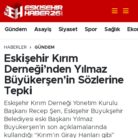
Gündem
Nöbetçi Eczaneler
Gündem
Asayiş
Siyaset
Spor
Sağlık
Eko
Asayiş
Hava Durumu
HABERLER
GÜNDEM
Siyaset
Trafik Durumu
Eskişehir Kırım
Derneği’nden Yılmaz
Spor
Süper Lig Puan Durumu ve Fikstür
Büyükerşen’in Sözlerine
Sağlık
Tüm Manşetler
Tepki
Ekonomi
Son Dakika Haberleri
Eskişehir Kırım Derneği Yönetim Kurulu
Başkanı Recep Şen, Eskişehir Büyükşehir
Eğitim
Haber Arşivi
Belediyesi eski Başkanı Yılmaz
Büyükerşen’in son açıklamalarında
Sanat
kullandığı “Kırım’ın Giray Hanları gibi”