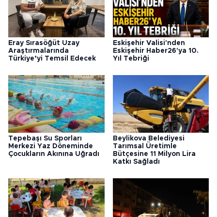
Eray Sırasöğüt Uzay
Eskişehir Valisi'nden
Araştırmalarında
Eskişehir Haber26'ya 10.
Türkiye’yi Temsil Edecek
Yıl Tebriği
Tepebaşı Su Sporları
Beylikova Belediyesi
Merkezi Yaz Döneminde
Tarımsal Üretimle
Çocukların Akınına Uğradı
Bütçesine 11 Milyon Lira
Katkı Sağladı