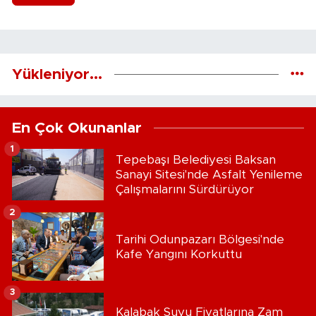
Yükleniyor...
En Çok Okunanlar
1
Tepebaşı Belediyesi Baksan
Sanayi Sitesi'nde Asfalt Yenileme
Çalışmalarını Sürdürüyor
2
Tarihi Odunpazarı Bölgesi'nde
Kafe Yangını Korkuttu
3
Kalabak Suyu Fiyatlarına Zam