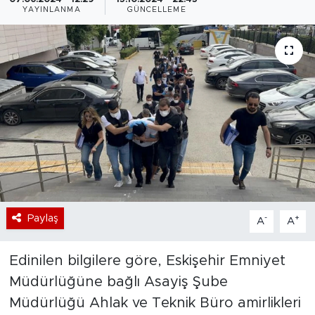
YAYINLANMA
GÜNCELLEME
Bölge
Teknoloji
Magazin
Dünya
Sektör
Paylaş
-
+
A
A
Edinilen bilgilere göre, Eskişehir Emniyet
Müdürlüğüne bağlı Asayiş Şube
Müdürlüğü Ahlak ve Teknik Büro amirlikleri