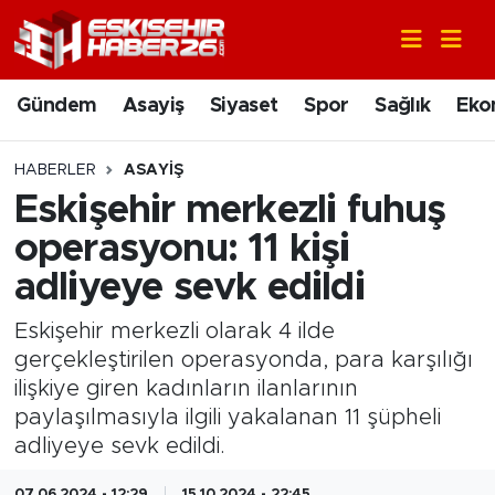
Gündem
Nöbetçi Eczaneler
Gündem
Asayiş
Siyaset
Spor
Sağlık
Eko
Asayiş
Hava Durumu
HABERLER
ASAYIŞ
Siyaset
Trafik Durumu
Eskişehir merkezli fuhuş
operasyonu: 11 kişi
Spor
Süper Lig Puan Durumu ve Fikstür
adliyeye sevk edildi
Sağlık
Tüm Manşetler
Eskişehir merkezli olarak 4 ilde
gerçekleştirilen operasyonda, para karşılığı
Ekonomi
Son Dakika Haberleri
ilişkiye giren kadınların ilanlarının
paylaşılmasıyla ilgili yakalanan 11 şüpheli
Eğitim
Haber Arşivi
adliyeye sevk edildi.
Sanat
07.06.2024 - 12:29
15.10.2024 - 22:45