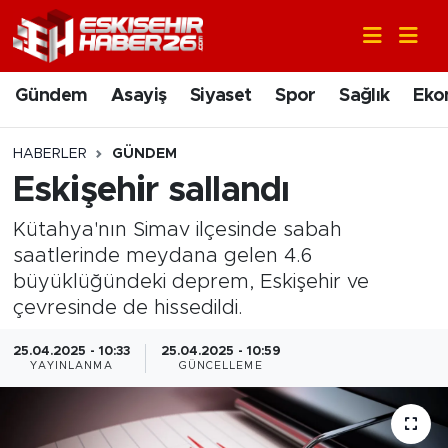
Gündem
Nöbetçi Eczaneler
Gündem
Asayiş
Siyaset
Spor
Sağlık
Eko
Asayiş
Hava Durumu
HABERLER
GÜNDEM
Siyaset
Trafik Durumu
Eskişehir sallandı
Kütahya'nın Simav ilçesinde sabah
Spor
Süper Lig Puan Durumu ve Fikstür
saatlerinde meydana gelen 4.6
Sağlık
Tüm Manşetler
büyüklüğündeki deprem, Eskişehir ve
çevresinde de hissedildi.
Ekonomi
Son Dakika Haberleri
25.04.2025 - 10:33
25.04.2025 - 10:59
YAYINLANMA
GÜNCELLEME
Eğitim
Haber Arşivi
Sanat