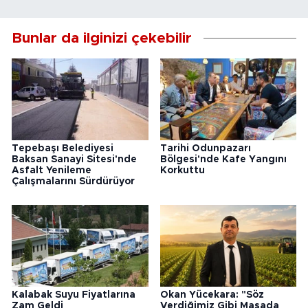
Bunlar da ilginizi çekebilir
Tepebaşı Belediyesi
Tarihi Odunpazarı
Baksan Sanayi Sitesi'nde
Bölgesi'nde Kafe Yangını
Asfalt Yenileme
Korkuttu
Çalışmalarını Sürdürüyor
Kalabak Suyu Fiyatlarına
Okan Yücekara: "Söz
Zam Geldi
Verdiğimiz Gibi Masada