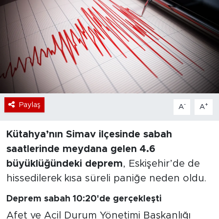
Bölge
Teknoloji
Magazin
Dünya
Paylaş
-
+
A
A
Sektör
Kütahya’nın Simav ilçesinde sabah
saatlerinde meydana gelen 4.6
büyüklüğündeki deprem
, Eskişehir’de de
hissedilerek kısa süreli paniğe neden oldu.
Deprem sabah 10:20'de gerçekleşti
Afet ve Acil Durum Yönetimi Başkanlığı