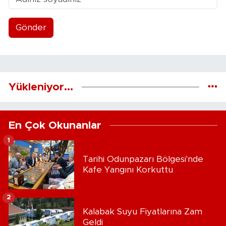
Gönder
Yükleniyor...
En Çok Okunanlar
1
Tarihi Odunpazarı Bölgesi'nde
Kafe Yangını Korkuttu
2
Kalabak Suyu Fiyatlarına Zam
Geldi