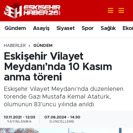
Gündem
Nöbetçi Eczaneler
Gündem
Asayiş
Siyaset
Spor
Sağlık
Eko
Asayiş
Hava Durumu
HABERLER
GÜNDEM
Siyaset
Trafik Durumu
Eskişehir Vilayet
Meydanı’nda 10 Kasım
Spor
Süper Lig Puan Durumu ve Fikstür
anma töreni
Sağlık
Tüm Manşetler
Eskişehir Vilayet Meydanı’nda düzenlenen
törende Gazi Mustafa Kemal Atatürk,
Ekonomi
Son Dakika Haberleri
ölümünün 83’üncü yılında anıldı.
Eğitim
Haber Arşivi
10.11.2021 - 12:03
07.06.2024 - 14:30
YAYINLANMA
GÜNCELLEME
Sanat