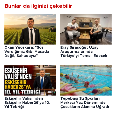
Bunlar da ilginizi çekebilir
Okan Yücekara: "Söz
Eray Sırasöğüt Uzay
Verdiğimiz Gibi Masada
Araştırmalarında
Değil, Sahadayız"
Türkiye’yi Temsil Edecek
Eskişehir Valisi'nden
Tepebaşı Su Sporları
Eskişehir Haber26'ya 10.
Merkezi Yaz Döneminde
Yıl Tebriği
Çocukların Akınına Uğradı