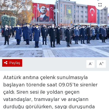
Bölge
Teknoloji
Magazin
Dünya
Sektör
Paylaş
-
+
A
A
Atatürk anıtına çelenk sunulmasıyla
başlayan törende saat 09.05’te sirenler
çaldı. Siren sesi ile yoldan geçen
vatandaşlar, tramvaylar ve araçların
durduğu görülürken, saygı duruşunda