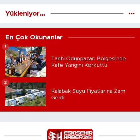
Yükleniyor...
En Çok Okunanlar
1
Tarihi Odunpazarı Bölgesi'nde
Kafe Yangını Korkuttu
2
Kalabak Suyu Fiyatlarına Zam
Geldi