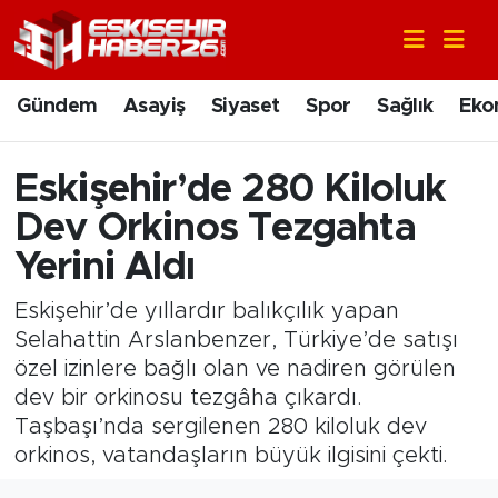
Gündem
Nöbetçi Eczaneler
Gündem
Asayiş
Siyaset
Spor
Sağlık
Eko
Asayiş
Hava Durumu
Eskişehir’de 280 Kiloluk
Siyaset
Trafik Durumu
Dev Orkinos Tezgahta
Spor
Süper Lig Puan Durumu ve Fikstür
Yerini Aldı
Eskişehir’de yıllardır balıkçılık yapan
Sağlık
Tüm Manşetler
Selahattin Arslanbenzer, Türkiye’de satışı
özel izinlere bağlı olan ve nadiren görülen
Ekonomi
Son Dakika Haberleri
dev bir orkinosu tezgâha çıkardı.
Eğitim
Haber Arşivi
Taşbaşı’nda sergilenen 280 kiloluk dev
orkinos, vatandaşların büyük ilgisini çekti.
Sanat