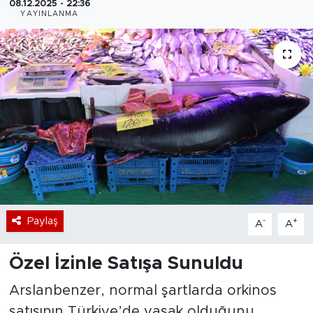
08.12.2025 - 22:36
YAYINLANMA
Bölge
Teknoloji
Magazin
Dünya
Sektör
Paylaş
-
+
A
A
Özel İzinle Satışa Sunuldu
Arslanbenzer, normal şartlarda orkinos
satışının Türkiye’de yasak olduğunu,