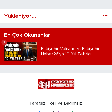
Yükleniyor...
En Çok Okunanlar
1
Eskişehir Valisi'nden Eskişehir
Haber26'ya 10. Yıl Tebriği
"Tarafsız, İlkeli ve Bağımsız."