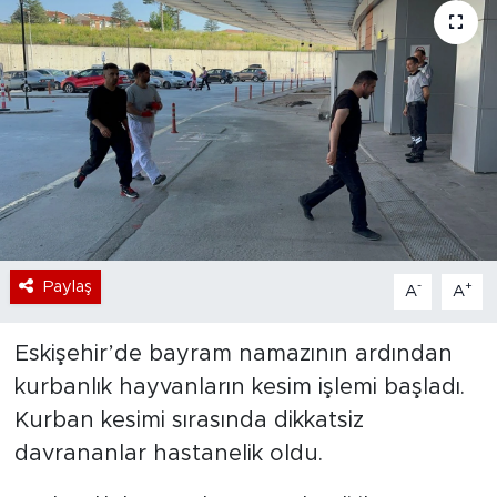
Bölge
Teknoloji
Magazin
Dünya
Sektör
Paylaş
-
+
A
A
Eskişehir’de bayram namazının ardından
kurbanlık hayvanların kesim işlemi başladı.
Kurban kesimi sırasında dikkatsiz
davrananlar hastanelik oldu.