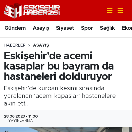
Gündem
Nöbetçi Eczaneler
Gündem
Asayiş
Siyaset
Spor
Sağlık
Eko
Asayiş
Hava Durumu
HABERLER
ASAYIŞ
Siyaset
Trafik Durumu
Eskişehir'de acemi
kasaplar bu bayram da
Spor
Süper Lig Puan Durumu ve Fikstür
hastaneleri dolduruyor
Sağlık
Tüm Manşetler
Eskişehir’de kurban kesimi sırasında
yaralanan ‘acemi kapaslar‘ hastanelere
Ekonomi
Son Dakika Haberleri
akın etti.
Eğitim
Haber Arşivi
28.06.2023 - 11:00
YAYINLANMA
Sanat