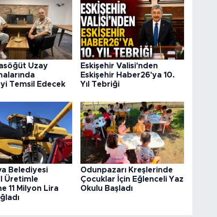
rasöğüt Uzay
Eskişehir Valisi'nden
malarında
Eskişehir Haber26'ya 10.
’yi Temsil Edecek
Yıl Tebriği
va Belediyesi
Odunpazarı Kreşlerinde
l Üretimle
Çocuklar İçin Eğlenceli Yaz
e 11 Milyon Lira
Okulu Başladı
ğladı