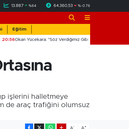
13.887
64.360,53
%
64
%
-0.76
i
Eğitim
20:56
Okan Yücekara: "Söz Verdiğimiz Gibi Masada Değil, Saha
Ortasına
p işlerini halletmeye
m de araç trafiğini olumsuz
-
+
A
A