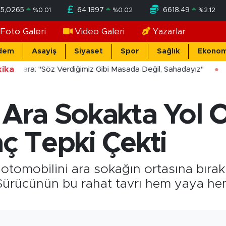
55,0265
64,1897
6618.49
%
0.01
%
0.02
%
2.12
Foto Galeri
Video Galeri
Yazarlar
dem
Asayiş
Siyaset
Spor
Sağlık
Ekonom
ika
ücekara: "Söz Verdiğimiz Gibi Masada Değil, Sahadayız"
 Ara Sokakta Yol 
aç Tepki Çekti
otomobilini ara sokağın ortasına bırakı
ı. Sürücünün bu rahat tavrı hem yaya he