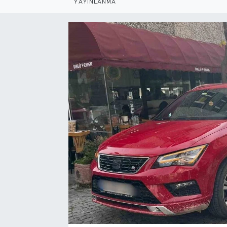
YAYINLANMA
Bölge
Teknoloji
Magazin
Dünya
Sektör