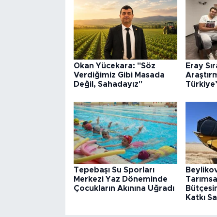
Okan Yücekara: "Söz
Eray Sı
Verdiğimiz Gibi Masada
Araştır
Değil, Sahadayız"
Türkiye
Tepebaşı Su Sporları
Beyliko
Merkezi Yaz Döneminde
Tarımsa
Çocukların Akınına Uğradı
Bütçesin
Katkı Sa