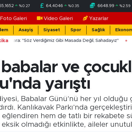
55,1652
64,4046
6648.99
%
0.27
%
0.35
%
2.59
Foto Galeri
Video Galeri
Yazarlar
dem
Asayiş
Siyaset
Spor
Sağlık
Ekonom
ika
ücekara: "Söz Verdiğimiz Gibi Masada Değil, Sahadayız"
 babalar ve çocukl
'nda yarıştı
yesi, Babalar Günü’nü her yıl olduğu gi
andırdı. Kanlıkavak Parkı’nda gerçekleşti
 eğlendiren hem de tatlı bir rekabete s
 eksik olmadığı etkinlikte, aileler unut