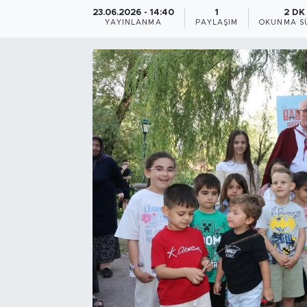
23.06.2026 - 14:40
1
2 DK
Bölge
YAYINLANMA
PAYLAŞIM
OKUNMA S
Teknoloji
Magazin
Dünya
Sektör