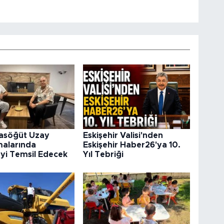
rasöğüt Uzay
Eskişehir Valisi'nden
malarında
Eskişehir Haber26'ya 10.
’yi Temsil Edecek
Yıl Tebriği