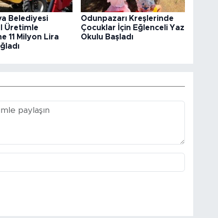
va Belediyesi
Odunpazarı Kreşlerinde
l Üretimle
Çocuklar İçin Eğlenceli Yaz
e 11 Milyon Lira
Okulu Başladı
ğladı