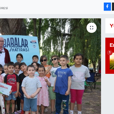
ÜRESI
Y
E
1