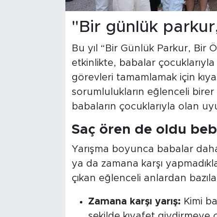
"Bir günlük parkur
Bu yıl “Bir Günlük Parkur, Bi
etkinlikte, babalar çocuklarıy
görevleri tamamlamak için kıyas
sorumlulukların eğlenceli bir
babaların çocuklarıyla olan uy
Saç ören de oldu beb
Yarışma boyunca babalar daha 
ya da zamana karşı yapmadıkla
çıkan eğlenceli anlardan bazıla
Zamana karşı yarış:
Kimi ba
şekilde kıyafet giydirmeye ça