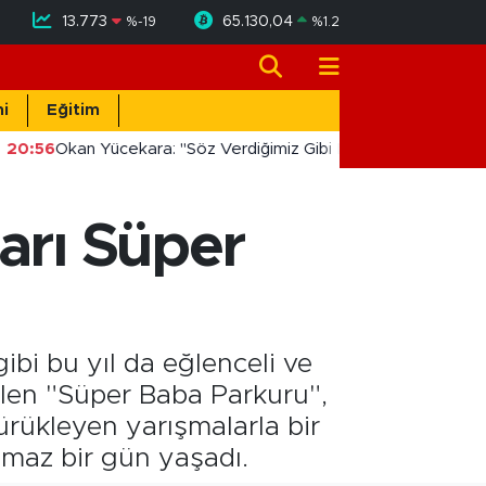
13.773
65.130,04
%
-19
%
1.2
i
Eğitim
20:56
Okan Yücekara: "Söz Verdiğimiz Gibi Masada Değil, Saha
arı Süper
bi bu yıl da eğlenceli ve
rilen "Süper Baba Parkuru",
ürükleyen yarışmalarla bir
ulmaz bir gün yaşadı.