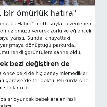
, bir ömürlük hatıra"
r Ömürlük Hatıra” mottosuyla düzenlenen
la omuz omuza vererek zorlu ve eğlenceli
ıya yarıştı. Gündelik hayattaki
er yarışmaya dönüştüğü parkurda,
umu renkli görüntülere sahne oldu.
ek bezi değiştiren de
önce belki de hiç deneyimlemedikleri
rı görevlerde ter döktü. Parkurda öne
rı şunlar oldu:
balar oyuncak bebeklere en hızlı
lıştı.