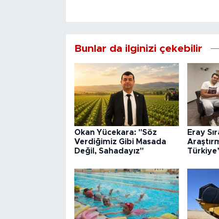
Bunlar da ilginizi çekebilir
Okan Yücekara: "Söz
Eray Sı
Verdiğimiz Gibi Masada
Araştır
Değil, Sahadayız"
Türkiye