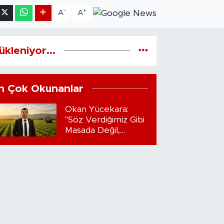
-
+
A
A
ükleniyor...
n Çok Okunanlar
Okan Yücekara:
"Söz Verdiğimiz Gibi
Masada Değil,
Sahadayız"