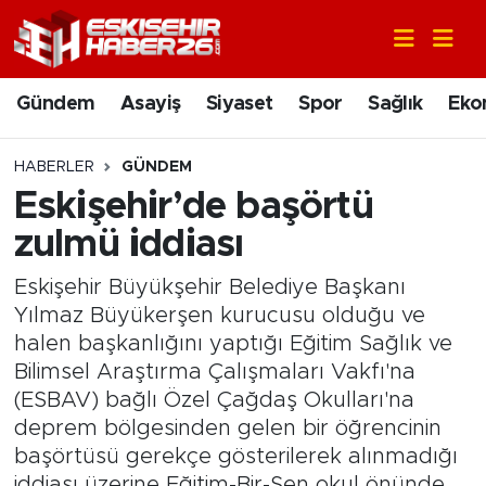
Gündem
Nöbetçi Eczaneler
Gündem
Asayiş
Siyaset
Spor
Sağlık
Eko
Asayiş
Hava Durumu
HABERLER
GÜNDEM
Siyaset
Trafik Durumu
Eskişehir’de başörtü
zulmü iddiası
Spor
Süper Lig Puan Durumu ve Fikstür
Eskişehir Büyükşehir Belediye Başkanı
Sağlık
Tüm Manşetler
Yılmaz Büyükerşen kurucusu olduğu ve
halen başkanlığını yaptığı Eğitim Sağlık ve
Ekonomi
Son Dakika Haberleri
Bilimsel Araştırma Çalışmaları Vakfı'na
(ESBAV) bağlı Özel Çağdaş Okulları'na
Eğitim
Haber Arşivi
deprem bölgesinden gelen bir öğrencinin
başörtüsü gerekçe gösterilerek alınmadığı
Sanat
iddiası üzerine Eğitim-Bir-Sen okul önünde