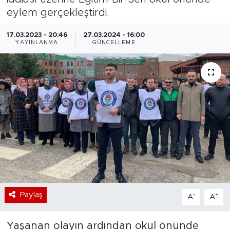
eylem gerçekleştirdi.
Bölge
17.03.2023 - 20:46
27.03.2024 - 16:00
YAYINLANMA
GÜNCELLEME
Teknoloji
Magazin
Dünya
Sektör
Paylaş
-
+
A
A
Yaşanan olayın ardından okul önünde