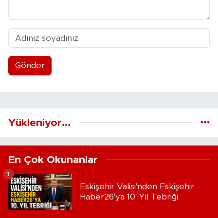
Gönder
Yükleniyor...
En Çok Okunanlar
1
Eskişehir Valisi'nden Eskişehir
Haber26'ya 10. Yıl Tebriği