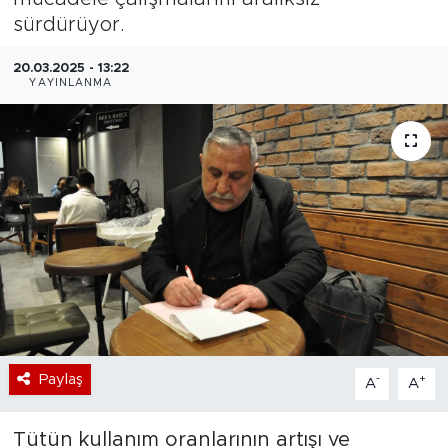
sürdürüyor.
Bölge
20.03.2025 - 13:22
YAYINLANMA
Teknoloji
Magazin
Dünya
Sektör
Paylaş
-
+
A
A
Tütün kullanım oranlarının artışı ve