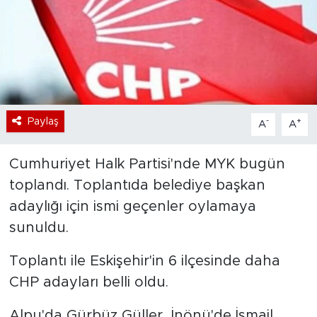
Bölge
Teknoloji
Magazin
Paylaş
-
+
A
A
Dünya
Cumhuriyet Halk Partisi'nde MYK bugün
Sektör
toplandı. Toplantıda belediye başkan
adaylığı için ismi geçenler oylamaya
sunuldu.
Toplantı ile Eskişehir'in 6 ilçesinde daha
CHP adayları belli oldu.
Alpu'da Gürbüz Güller, İnönü'de İsmail