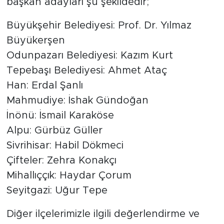
başkan adayları şu şekildedir;
Büyükşehir Belediyesi: Prof. Dr. Yılmaz
Büyükerşen
Odunpazarı Belediyesi: Kazım Kurt
Tepebaşı Belediyesi: Ahmet Ataç
Han: Erdal Şanlı
Mahmudiye: İshak Gündoğan
İnönü: İsmail Karaköse
Alpu: Gürbüz Güller
Sivrihisar: Habil Dökmeci
Çifteler: Zehra Konakçı
Mihallıççık: Haydar Çorum
Seyitgazi: Uğur Tepe
Diğer ilçelerimizle ilgili değerlendirme ve