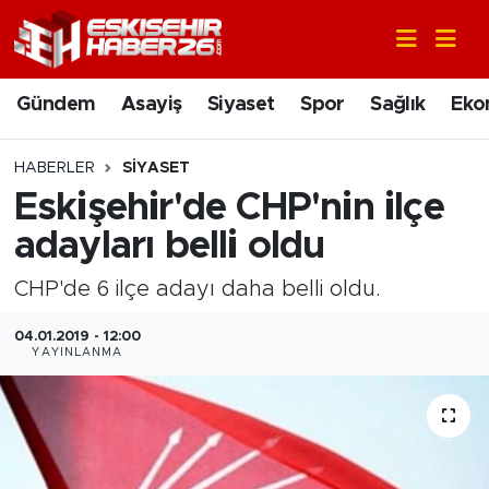
Gündem
Nöbetçi Eczaneler
Gündem
Asayiş
Siyaset
Spor
Sağlık
Eko
Asayiş
Hava Durumu
HABERLER
SIYASET
Siyaset
Trafik Durumu
Eskişehir'de CHP'nin ilçe
adayları belli oldu
Spor
Süper Lig Puan Durumu ve Fikstür
CHP'de 6 ilçe adayı daha belli oldu.
Sağlık
Tüm Manşetler
04.01.2019 - 12:00
YAYINLANMA
Ekonomi
Son Dakika Haberleri
Eğitim
Haber Arşivi
Sanat