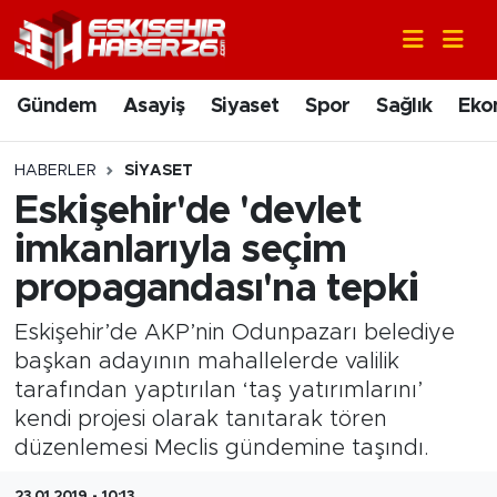
Gündem
Nöbetçi Eczaneler
Gündem
Asayiş
Siyaset
Spor
Sağlık
Eko
Asayiş
Hava Durumu
HABERLER
SIYASET
Siyaset
Trafik Durumu
Eskişehir'de 'devlet
imkanlarıyla seçim
Spor
Süper Lig Puan Durumu ve Fikstür
propagandası'na tepki
Sağlık
Tüm Manşetler
Eskişehir’de AKP’nin Odunpazarı belediye
başkan adayının mahallelerde valilik
Ekonomi
Son Dakika Haberleri
tarafından yaptırılan ‘taş yatırımlarını’
kendi projesi olarak tanıtarak tören
Eğitim
Haber Arşivi
düzenlemesi Meclis gündemine taşındı.
Sanat
23.01.2019 - 10:13