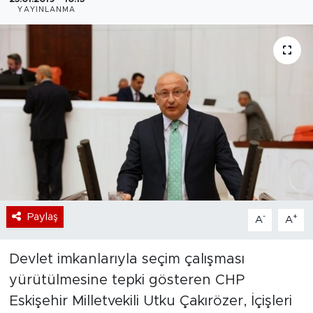
YAYINLANMA
Bölge
Teknoloji
Magazin
Dünya
Sektör
Paylaş
-
+
A
A
Devlet imkanlarıyla seçim çalışması
yürütülmesine tepki gösteren CHP
Eskişehir Milletvekili Utku Çakırözer, İçişleri