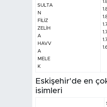
1.
SULTA
1.
N
1.
FİLİZ
1.
ZELİH
1.
A
1
HAVV
1.
A
MELE
K
Eskişehir'de en çok
isimleri