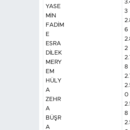
3
YASE
3
MİN
2
FADİM
6
E
2
ESRA
2
DİLEK
2
MERY
8
EM
2.
HÜLY
2
A
0
ZEHR
2
A
8
BÜŞR
2
A