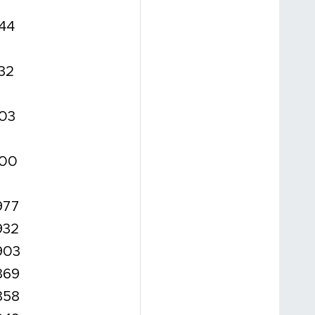
.44
.32
.03
.00
977
932
.903
869
858