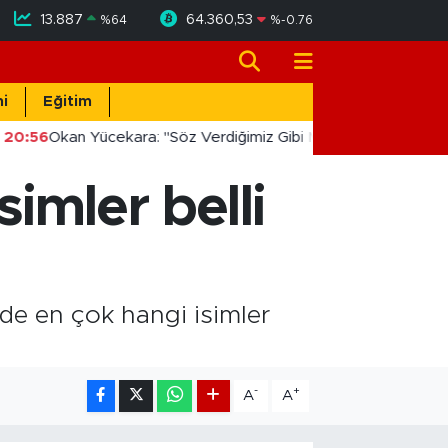
13.887
64.360,53
%
64
%
-0.76
i
Eğitim
20:56
Okan Yücekara: "Söz Verdiğimiz Gibi Masada Değil, Sahad
simler belli
zde en çok hangi isimler
-
+
A
A