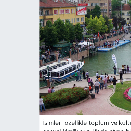
Bölge
Teknoloji
Magazin
Dünya
Sektör
İsimler, özellikle toplum ve kültü