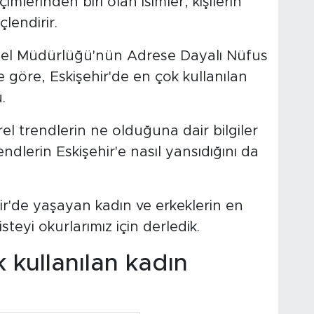
imlerinden biri olan isimler, kişilerin
lendirir.
enel Müdürlüğü'nün Adrese Dayalı Nüfus
e göre, Eskişehir'de en çok kullanılan
u.
rel trendlerin ne olduğuna dair bilgiler
dlerin Eskişehir'e nasıl yansıdığını da
ir'de yaşayan kadın ve erkeklerin en
listeyi okurlarımız için derledik.
 kullanılan kadın