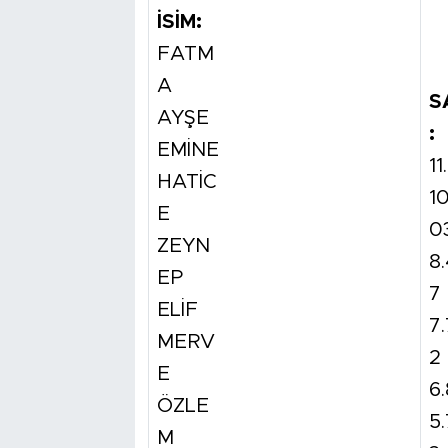
İSİM:
FATM
A
S
AYŞE
:
EMİNE
11
HATİC
10
E
0
ZEYN
8
EP
7
ELİF
7
MERV
2
E
6.
ÖZLE
5.
M