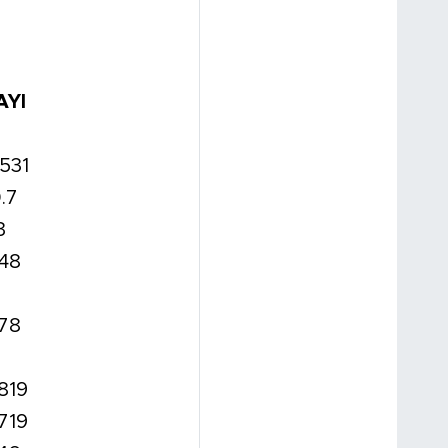
AYI
.531
.7
3
.48
.78
819
719