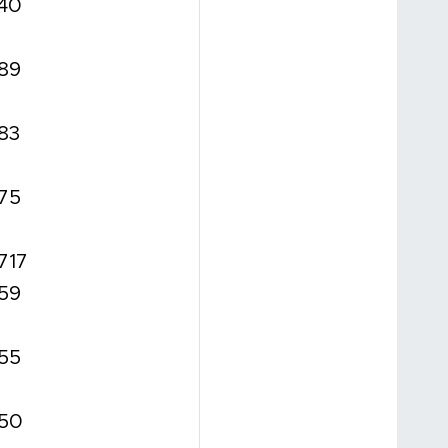
.40
.89
.83
.75
717
.59
.55
.50