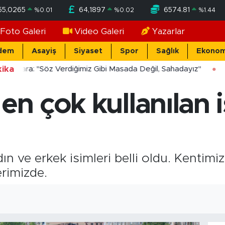
55,0265
64,1897
6574.81
%
0.01
%
0.02
%
1.44
Foto Galeri
Video Galeri
Yazarlar
dem
Asayiş
Siyaset
Spor
Sağlık
Ekonom
ika
ücekara: "Söz Verdiğimiz Gibi Masada Değil, Sahadayız"
en çok kullanılan i
ın ve erkek isimleri belli oldu. Kentimi
erimizde.