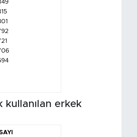
849
815
801
792
721
.706
694
 kullanılan erkek
SAYI