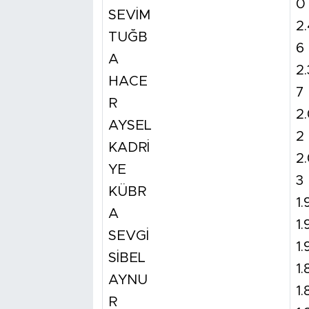
0
SEVİM
2
TUĞB
6
A
2
HACE
7
R
2
AYSEL
2
KADRİ
2
YE
3
KÜBR
1.
A
1.
SEVGİ
1
SİBEL
1.
AYNU
1.
R