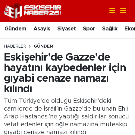
Gündem
Nöbetçi Eczaneler
Gündem
Asayiş
Siyaset
Spor
Sağlık
Eko
Asayiş
Hava Durumu
HABERLER
GÜNDEM
Siyaset
Trafik Durumu
Eskişehir’de Gazze’de
hayatını kaybedenler için
Spor
Süper Lig Puan Durumu ve Fikstür
gıyabi cenaze namazı
Sağlık
Tüm Manşetler
kılındı
Ekonomi
Son Dakika Haberleri
Tüm Türkiye’de olduğu Eskişehir’deki
camilerde de İsrail’in Gazze’de bulunan Ehli
Eğitim
Haber Arşivi
Arap Hastanesi’ne yaptığı saldırılar sonucu
vefat edenler için öğle namazına müteakip
Sanat
gıyabı cenaze namazı kılındı.