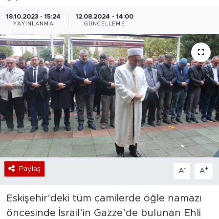
Bölge
18.10.2023 - 15:24
12.08.2024 - 14:00
YAYINLANMA
GÜNCELLEME
Teknoloji
Magazin
Dünya
Sektör
Paylaş
-
+
A
A
Eskişehir’deki tüm camilerde öğle namazı
öncesinde İsrail’in Gazze’de bulunan Ehli