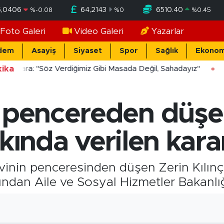
5,0406
64,2143
6510.40
%
-0.08
%
0
%
0.45
Foto Galeri
Video Galeri
Yazarlar
dem
Asayiş
Siyaset
Spor
Sağlık
Ekonom
ika
ücekara: "Söz Verdiğimiz Gibi Masada Değil, Sahadayız"
e pencereden düşe
kında verilen karar
evinin penceresinden düşen Zerin Kılınç'
ndan Aile ve Sosyal Hizmetler Bakanlığı 