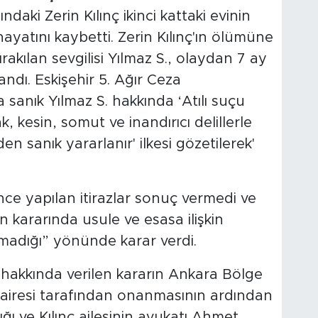
aki Zerin Kılınç ikinci kattaki evinin
yatını kaybetti. Zerin Kılınç'ın ölümüne
bırakılan sevgilisi Yılmaz S., olaydan 7 ay
andı. Eskişehir 5. Ağır Ceza
anık Yılmaz S. hakkında ‘Atılı suçu
, kesin, somut ve inandırıcı delillerle
 sanık yararlanır' ilkesi gözetilerek'
ce yapılan itirazlar sonuç vermedi ve
kararında usule ve esasa ilişkin
lmadığı” yönünde karar verdi.
 S. hakkında verilen kararın Ankara Bölge
airesi tarafından onanmasının ardından
ğı ve Kılınç ailesinin avukatı Ahmet