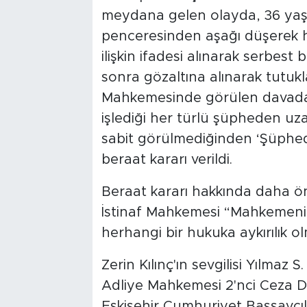
meydana gelen olayda, 36 yaşınd
penceresinden aşağı düşerek ha
ilişkin ifadesi alınarak serbest 
sonra gözaltına alınarak tutukl
Mahkemesinde görülen davada s
işlediği her türlü şüpheden uzak
sabit görülmediğinden ‘Şüpheden
beraat kararı verildi.
Beraat kararı hakkında daha ön
İstinaf Mahkemesi “Mahkemenin 
herhangi bir hukuka aykırılık o
Zerin Kılınç'ın sevgilisi Yılmaz
Adliye Mahkemesi 2'nci Ceza D
Eskişehir Cumhuriyet Başsavcılı