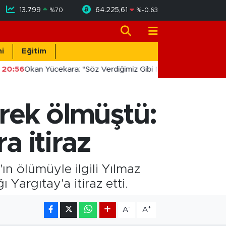
13.799
64.225,61
%
70
%
-0.63
i
Eğitim
20:56
Okan Yücekara: "Söz Verdiğimiz Gibi Masada Değil, Sahad
rek ölmüştü:
a itiraz
ın ölümüyle ilgili Yılmaz
Yargıtay'a itiraz etti.
-
+
A
A