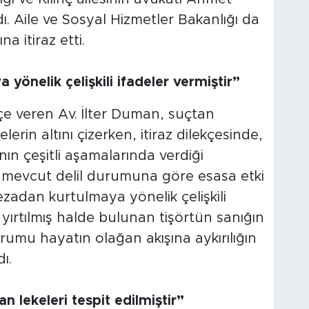
ı. Aile ve Sosyal Hizmetler Bakanlığı da
a itiraz etti.
önelik çelişkili ifadeler vermiştir”
kçe veren Av. İlter Duman, suçtan
elerin altını çizerken, itiraz dilekçesinde,
ın çeşitli aşamalarında verdiği
e, mevcut delil durumuna göre esasa etki
adan kurtulmaya yönelik çelişkili
 yırtılmış halde bulunan tişörtün sanığın
urumu hayatın olağan akışına aykırılığın
ı.
 lekeleri tespit edilmiştir”