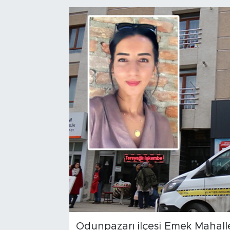
Bölge
Teknoloji
Magazin
Dünya
Sektör
Odunpazarı ilçesi Emek Mahall