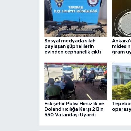
Sosyal medyada silah
Ankara'
paylaşan şüphelilerin
midesin
evinden cephanelik çıktı
gram uy
Eskişehir Polisi Hırsızlık ve
Tepebaş
Dolandırıcılığa Karşı 2 Bin
operas
550 Vatandaşı Uyardı