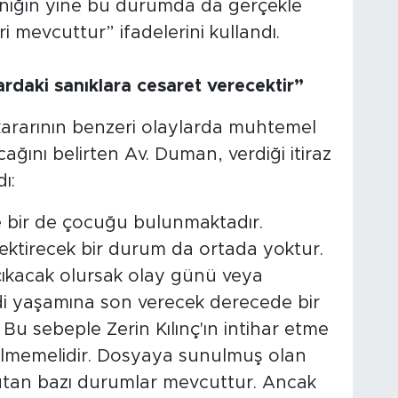
Sanığın yine bu durumda da gerçekle
ri mevcuttur” ifadelerini kullandı.
ardaki sanıklara cesaret verecektir”
kararının benzeri olaylarda muhtemel
cağını belirten Av. Duman, verdiği itiraz
ı:
e bir de çocuğu bulunmaktadır.
rektirecek bir durum da ortada yoktur.
çıkacak olursak olay günü veya
endi yaşamına son verecek derecede bir
Bu sebeple Zerin Kılınç'ın intihar etme
rilmemelidir. Dosyaya sunulmuş olan
tutan bazı durumlar mevcuttur. Ancak