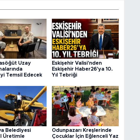
rasöğüt Uzay
Eskişehir Valisi'nden
malarında
Eskişehir Haber26'ya 10.
’yi Temsil Edecek
Yıl Tebriği
va Belediyesi
Odunpazarı Kreşlerinde
l Üretimle
Çocuklar İçin Eğlenceli Yaz