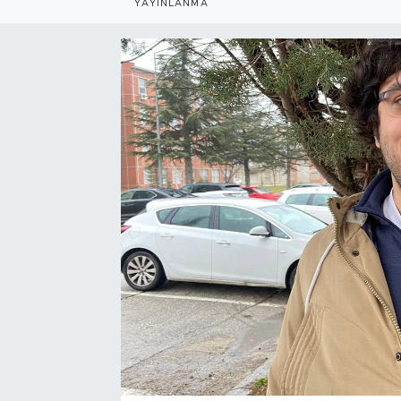
YAYINLANMA
Bölge
Teknoloji
Magazin
Dünya
Sektör