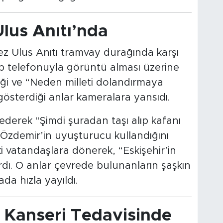
Ulus Anıtı’nda
kez Ulus Anıtı tramvay durağında karşı
cep telefonuyla görüntü alması üzerine
iği ve “Neden milleti dolandırmaya
gösterdiği anlar kameralara yansıdı.
ederek “Şimdi şuradan taşı alıp kafanı
e Özdemir’in uyuşturucu kullandığını
ki vatandaşlara dönerek, “Eskişehir’in
rdı. O anlar çevrede bulunanların şaşkın
da hızla yayıldı.
 Kanseri Tedavisinde