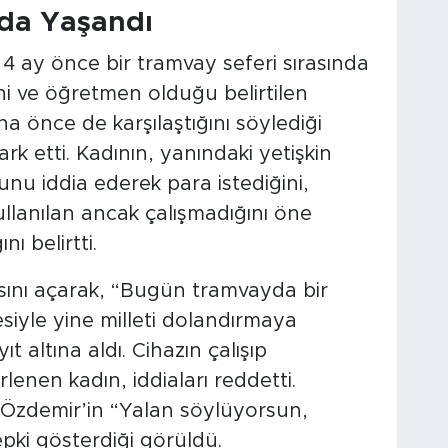
yda Yaşandı
k 4 ay önce bir tramvay seferi sırasında
i ve öğretmen olduğu belirtilen
önce de karşılaştığını söylediği
rk etti. Kadının, yanındaki yetişkin
nu iddia ederek para istediğini,
llanılan ancak çalışmadığını öne
ı belirtti.
ını açarak, “Bugün tramvayda bir
iyle yine milleti dolandırmaya
t altına aldı. Cihazın çalışıp
irlenen kadın, iddiaları reddetti.
Özdemir’in “Yalan söylüyorsun,
epki gösterdiği görüldü.