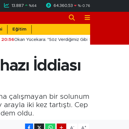
13.887
64.360,53
%
64
%
-0.76
i
Eğitim
20:56
Okan Yücekara: "Söz Verdiğimiz Gibi Masada Değil, Sahad
hazı İddiası
una çalışmayan bir solunum
 arayla iki kez tartıştı. Cep
ndem oldu.
-
+
A
A