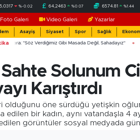
5,0317
64,2463
6574.81
%
-0.02
%
0.07
%
1.44
Foto Galeri
Video Galeri
Yazarlar
dem
Asayiş
Siyaset
Spor
Sağlık
Ekonom
ika
ücekara: "Söz Verdiğimiz Gibi Masada Değil, Sahadayız"
 Sahte Solunum Ci
yı Karıştırdı
eri olduğunu öne sürdüğü yetişkin oğl
ia edilen bir kadın, aynı vatandaşla 4 ay
dedilen görüntüler sosyal medyada gü