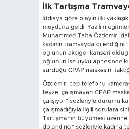
İlk Tartışma Tramva
İddiaya göre olayın ilki yaklaşı
meydana geldi. Yazılım eğitmen
Muhammed Taha Özdemir, daha 
kadının tramvayda dilendiğini fa
oğlunun akciğer kanseri olduğu
oğlunun ise uyku apnesinde ku
sürdüğü CPAP maskesini taktığın
Özdemir, cep telefonu kameras
teyze, çalışmayan CPAP maskes
çalışıyor” sözleriyle durumu kayı
çalışmadığıyla ilgili sorulara sin
Tartışmanın büyümesi üzerine 
dolandırıcı” sözleriyle kadına t