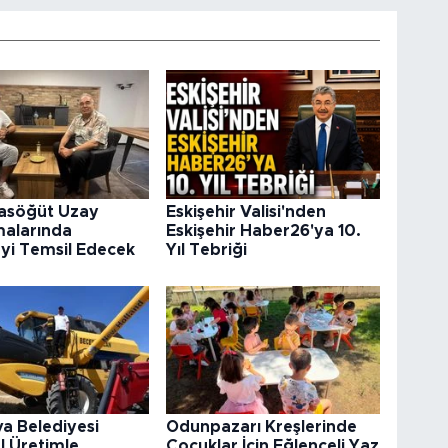
rasöğüt Uzay
Eskişehir Valisi'nden
malarında
Eskişehir Haber26'ya 10.
’yi Temsil Edecek
Yıl Tebriği
va Belediyesi
Odunpazarı Kreşlerinde
l Üretimle
Çocuklar İçin Eğlenceli Yaz