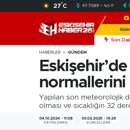
°
27
C
47,7069
%
0.17
Gündem
Nöbetçi Eczaneler
Gün
Asayiş
Hava Durumu
Son Dak
20:56
Okan 
Siyaset
Trafik Durumu
HABERLER
GÜNDEM
Eskişehir’de
Spor
Süper Lig Puan Durumu ve Fikstür
normallerini
Sağlık
Tüm Manşetler
Ekonomi
Son Dakika Haberleri
Yapılan son meteorolojik d
olması ve sıcaklığın 32 de
Eğitim
Haber Arşivi
04.10.2024 - 11:08
03.02.2025 - 19:29
YAYINLANMA
GÜNCELLEME
Sanat