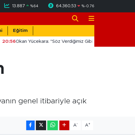
13.887
64.360,53
%
64
%
-0.76
i
Eğitim
20:56
Okan Yücekara: "Söz Verdiğimiz Gibi Masada Değil, Saha
m
nın genel itibariyle açık
-
+
A
A