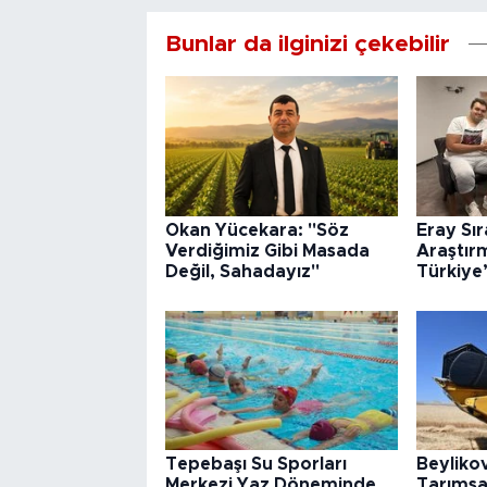
Bunlar da ilginizi çekebilir
Okan Yücekara: "Söz
Eray Sı
Verdiğimiz Gibi Masada
Araştır
Değil, Sahadayız"
Türkiye
Tepebaşı Su Sporları
Beyliko
Merkezi Yaz Döneminde
Tarımsa