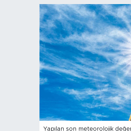
Bölge
Teknoloji
Magazin
Dünya
Sektör
Yapılan son meteorolojik değe