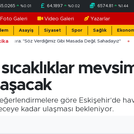
55,0265
64,1897
6574.81
%
0.01
%
0.02
%
1.44
Foto Galeri
Video Galeri
Yazarlar
dem
Asayiş
Siyaset
Spor
Sağlık
Ekonom
ika
Yücekara: "Söz Verdiğimiz Gibi Masada Değil, Sahadayız"
 sıcaklıklar mevsi
 aşacak
eğerlendirmelere göre Eskişehir’de hava
receye kadar ulaşması bekleniyor.