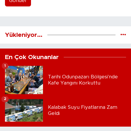
Gönder
Yükleniyor...
En Çok Okunanlar
1
Tarihi Odunpazarı Bölgesi'nde
Kafe Yangını Korkuttu
2
Kalabak Suyu Fiyatlarına Zam
Geldi