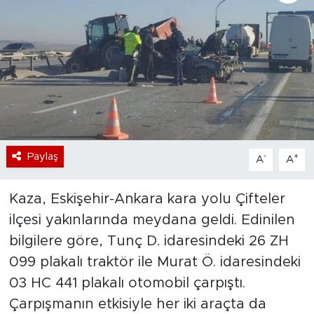
Bölge
Teknoloji
Magazin
Dünya
Paylaş
-
+
A
A
Sektör
Kaza, Eskişehir-Ankara kara yolu Çifteler
ilçesi yakınlarında meydana geldi. Edinilen
bilgilere göre, Tunç D. idaresindeki 26 ZH
099 plakalı traktör ile Murat Ö. idaresindeki
03 HC 441 plakalı otomobil çarpıştı.
Çarpışmanın etkisiyle her iki araçta da