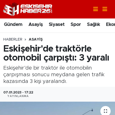
Gündem
Nöbetçi Eczaneler
Gündem
Asayiş
Siyaset
Spor
Sağlık
Eko
Asayiş
Hava Durumu
HABERLER
ASAYIŞ
Siyaset
Trafik Durumu
Eskişehir'de traktörle
otomobil çarpıştı: 3 yaralı
Spor
Süper Lig Puan Durumu ve Fikstür
Eskişehir’de bir traktör ile otomobilin
Sağlık
Tüm Manşetler
çarpışması sonucu meydana gelen trafik
kazasında 3 kişi yaralandı.
Ekonomi
Son Dakika Haberleri
07.01.2023 - 17:22
YAYINLANMA
Eğitim
Haber Arşivi
Sanat