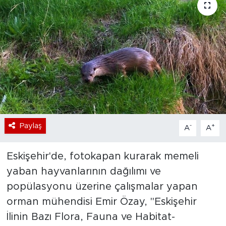
Bölge
Teknoloji
Magazin
Dünya
Sektör
Paylaş
-
+
A
A
Eskişehir'de, fotokapan kurarak memeli
yaban hayvanlarının dağılımı ve
popülasyonu üzerine çalışmalar yapan
orman mühendisi Emir Özay, "Eskişehir
İlinin Bazı Flora, Fauna ve Habitat-