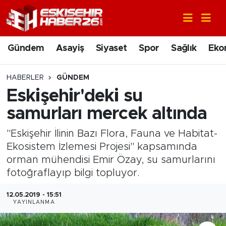
Gündem
Nöbetçi Eczaneler
Gündem
Asayiş
Siyaset
Spor
Sağlık
Eko
Asayiş
Hava Durumu
HABERLER
GÜNDEM
Siyaset
Trafik Durumu
Eskişehir'deki su
samurları mercek altında
Spor
Süper Lig Puan Durumu ve Fikstür
"Eskişehir İlinin Bazı Flora, Fauna ve Habitat-
Sağlık
Tüm Manşetler
Ekosistem İzlemesi Projesi" kapsamında
orman mühendisi Emir Özay, su samurlarını
Ekonomi
Son Dakika Haberleri
fotoğraflayıp bilgi topluyor.
Eğitim
Haber Arşivi
12.05.2019 - 15:51
YAYINLANMA
Sanat