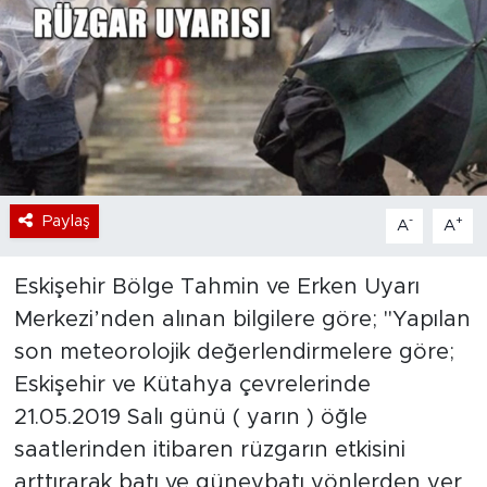
Bölge
Teknoloji
Magazin
Dünya
Paylaş
-
+
A
A
Sektör
Eskişehir Bölge Tahmin ve Erken Uyarı
Merkezi’nden alınan bilgilere göre; "Yapılan
son meteorolojik değerlendirmelere göre;
Eskişehir ve Kütahya çevrelerinde
21.05.2019 Salı günü ( yarın ) öğle
saatlerinden itibaren rüzgarın etkisini
arttırarak batı ve güneybatı yönlerden yer