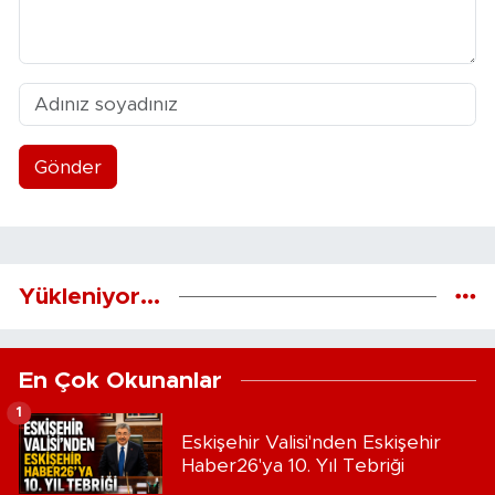
Gönder
Yükleniyor...
En Çok Okunanlar
1
Eskişehir Valisi'nden Eskişehir
Haber26'ya 10. Yıl Tebriği