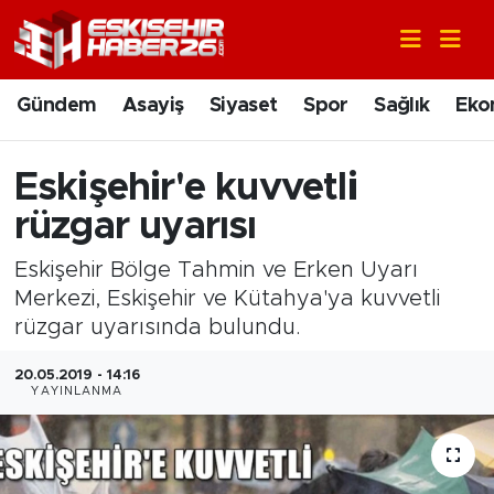
Gündem
Nöbetçi Eczaneler
Gündem
Asayiş
Siyaset
Spor
Sağlık
Eko
Asayiş
Hava Durumu
Eskişehir'e kuvvetli
Siyaset
Trafik Durumu
rüzgar uyarısı
Spor
Süper Lig Puan Durumu ve Fikstür
Eskişehir Bölge Tahmin ve Erken Uyarı
Merkezi, Eskişehir ve Kütahya'ya kuvvetli
Sağlık
Tüm Manşetler
rüzgar uyarısında bulundu.
Ekonomi
Son Dakika Haberleri
20.05.2019 - 14:16
YAYINLANMA
Eğitim
Haber Arşivi
Sanat