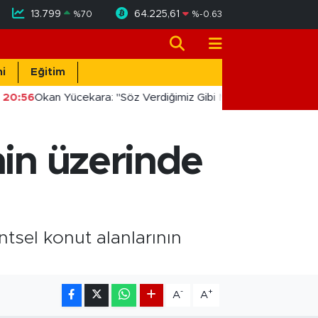
13.799
64.225,61
%
70
%
-0.63
i
Eğitim
20:56
Okan Yücekara: "Söz Verdiğimiz Gibi Masada Değil, Sahad
nin üzerinde
tsel konut alanlarının
-
+
A
A