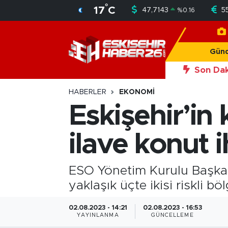
°
17
C
47,7143
5
%
0.16
Gündem
Nöbetçi Eczaneler
Gün
Asayiş
Hava Durumu
Son Dak
20:56
Okan Yü
Siyaset
Trafik Durumu
HABERLER
EKONOMI
Eskişehir’in
Spor
Süper Lig Puan Durumu ve Fikstür
ilave konut i
Sağlık
Tüm Manşetler
Ekonomi
Son Dakika Haberleri
ESO Yönetim Kurulu Başkanı
yaklaşık üçte ikisi riskli b
Eğitim
Haber Arşivi
02.08.2023 - 14:21
02.08.2023 - 16:53
YAYINLANMA
GÜNCELLEME
Sanat