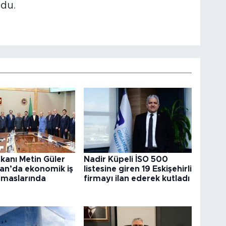
ndu.
kanı Metin Güler
Nadir Küpeli İSO 500
tan’da ekonomik iş
listesine giren 19 Eskişehirli
temaslarında
firmayı ilan ederek kutladı
u