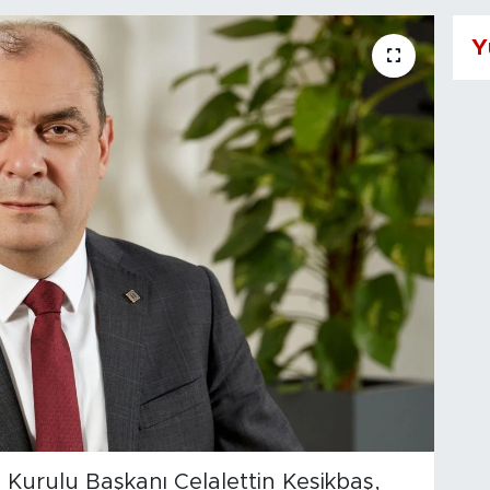
Y
 Kurulu Başkanı Celalettin Kesikbaş,