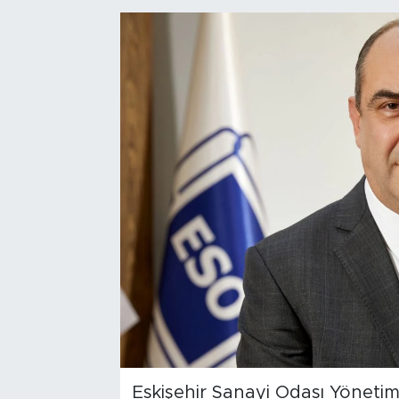
Bölge
Teknoloji
Magazin
Dünya
Sektör
Eskişehir Sanayi Odası Yönetim