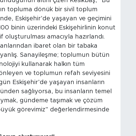
lunduğunun altını çizen Kesikbaş, “Bu
nın topluma dönük bir sivil toplum
nde, Eskişehir’de yaşayan ve geçimini
0 binin üzerindeki Eskişehirlinin konut
f oluşturulması amacıyla hazırlandı.
anlarından ibaret olan bir tabaka
yanlış. Sanayileşme; toplumun bütün
knolojiyi kullanarak halkın tüm
iği önleyen ve toplumun refah seviyesini
gün Eskişehir’de yaşayan insanların
ründen sağlıyorsa, bu insanların temel
 koymak, gündeme taşımak ve çözüm
 büyük görevimiz” değerlendirmesinde