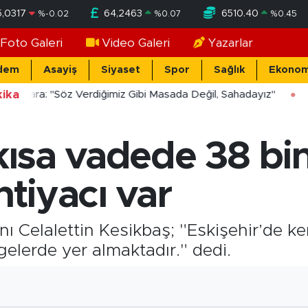
5,0317
64,2463
6510.40
%
-0.02
%
0.07
%
0.45
Foto Galeri
Video Galeri
Yazarlar
dem
Asayiş
Siyaset
Spor
Sağlık
Ekonom
ika
cekara: "Söz Verdiğimiz Gibi Masada Değil, Sahadayız"
 kısa vadede 38 bi
htiyacı var
 Celalettin Kesikbaş; "Eskişehir’de ken
ölgelerde yer almaktadır." dedi.