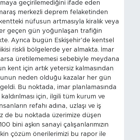
lamaya geçirilemediğini ifade eden
maraş merkezli deprem felaketinden
kentteki nüfusun artmasıyla kiralık veya
 her geçen gün yoğunlaşan trafiğin
kte. Ayrıca bugün Eskişehir’de kentsel
ikisi riskli bölgelerde yer almakta. İmar
ve arsa üretilememesi sebebiyle meydana
n kent için artık yetersiz kalmasından
 bunun neden olduğu kazalar her gün
e geldi. Bu noktada, imar planlamasında
ldırılması için, ilgili tüm kurum ve
sanların refahı adına, uzlaşı ve iş
Biz de bu noktada üzerimize düşen
 100 bini aşkın sanayi çalışanlarımızın
in çözüm önerilerimizi bu rapor ile