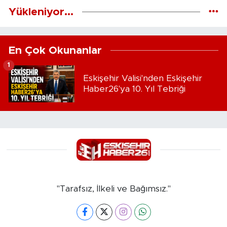
Yükleniyor...
En Çok Okunanlar
1
Eskişehir Valisi'nden Eskişehir
Haber26'ya 10. Yıl Tebriği
"Tarafsız, İlkeli ve Bağımsız."