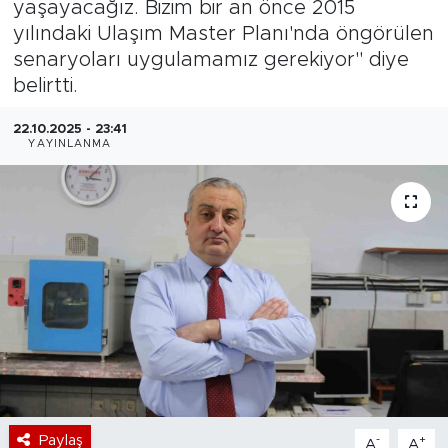
yaşayacağız. Bizim bir an önce 2015
yılındaki Ulaşım Master Planı'nda öngörülen
Bölge
senaryoları uygulamamız gerekiyor" diye
belirtti.
Teknoloji
22.10.2025 - 23:41
Magazin
YAYINLANMA
Dünya
Sektör
Paylaş
-
+
A
A