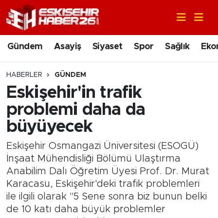
Gündem
Nöbetçi Eczaneler
Gündem
Asayiş
Siyaset
Spor
Sağlık
Eko
Asayiş
Hava Durumu
HABERLER
GÜNDEM
Siyaset
Trafik Durumu
Eskişehir'in trafik
problemi daha da
Spor
Süper Lig Puan Durumu ve Fikstür
büyüyecek
Sağlık
Tüm Manşetler
Eskişehir Osmangazi Üniversitesi (ESOGÜ)
İnşaat Mühendisliği Bölümü Ulaştırma
Ekonomi
Son Dakika Haberleri
Anabilim Dalı Öğretim Üyesi Prof. Dr. Murat
Karacasu, Eskişehir'deki trafik problemleri
Eğitim
Haber Arşivi
ile ilgili olarak "5 Sene sonra biz bunun belki
de 10 katı daha büyük problemler
Sanat