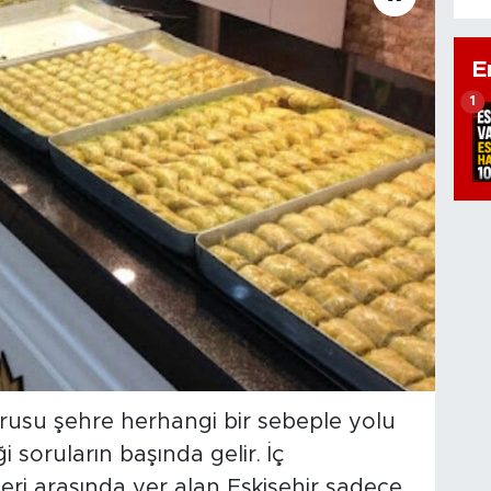
E
1
rusu şehre herhangi bir sebeple yolu
i soruların başında gelir. İç
ri arasında yer alan Eskişehir sadece