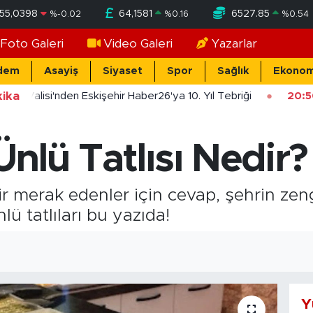
55,0398
64,1581
6527.85
%
-0.02
%
0.16
%
0.54
Foto Galeri
Video Galeri
Yazarlar
dem
Asayiş
Siyaset
Spor
Sağlık
Ekonom
ika
ehir Valisi'nden Eskişehir Haber26'ya 10. Yıl Tebriği
20:50
Ünlü Tatlısı Nedir?
dir merak edenler için cevap, şehrin zeng
lü tatlıları bu yazıda!
Y