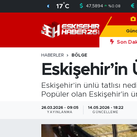
°
17
C
47,5894
%
0.08
Gündem
Nöbetçi Eczaneler
Gün
Asayiş
Hava Durumu
Son Dak
20:50
Eskiş
Siyaset
Trafik Durumu
HABERLER
BÖLGE
Eskişehir’in 
Spor
Süper Lig Puan Durumu ve Fikstür
Eskişehir’in ünlü tatlısı ne
Sağlık
Tüm Manşetler
Popüler olan Eskişehir'in ün
Ekonomi
Son Dakika Haberleri
26.03.2026 - 09:05
14.05.2026 - 18:22
YAYINLANMA
GÜNCELLEME
Eğitim
Haber Arşivi
Sanat