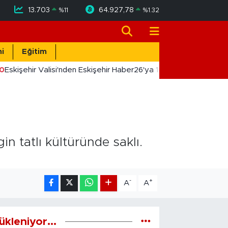
13.703
64.927,78
%
11
%
1.32
i
Eğitim
Eskişehir Valisi'nden Eskişehir Haber26'ya 10. Yıl Tebriği
in tatlı kültüründe saklı.
-
+
A
A
ükleniyor...