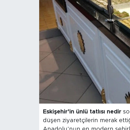
Bölge
Teknoloji
Magazin
Dünya
Sektör
Eskişehir’in ünlü tatlısı nedir
so
düşen ziyaretçilerin merak ettiğ
Anadolu’nun en modern şehirle