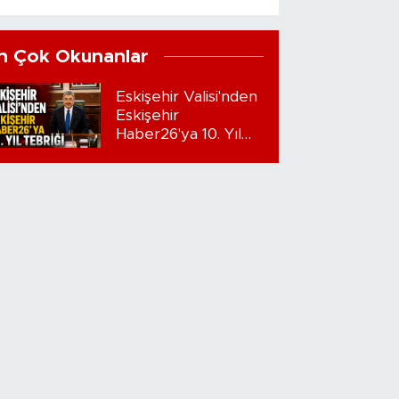
n Çok Okunanlar
Eskişehir Valisi'nden
Eskişehir
Haber26'ya 10. Yıl
Tebriği