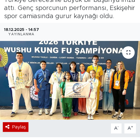
attı. Genç sporcunun performansı, Eskişehir
Bölge
spor camiasında gurur kaynağı oldu.
Teknoloji
18.12.2025 - 14:57
YAYINLANMA
Magazin
Dünya
Sektör
Paylaş
-
+
A
A