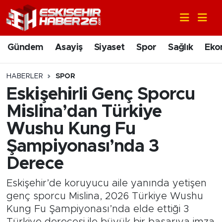
Gündem
Nöbetçi Eczaneler
Gündem
Asayiş
Siyaset
Spor
Sağlık
Eko
Asayiş
Hava Durumu
HABERLER
SPOR
Siyaset
Trafik Durumu
Eskişehirli Genç Sporcu
Mislina’dan Türkiye
Spor
Süper Lig Puan Durumu ve Fikstür
Wushu Kung Fu
Sağlık
Tüm Manşetler
Şampiyonası’nda 3
Derece
Ekonomi
Son Dakika Haberleri
Eskişehir’de koruyucu aile yanında yetişen
Eğitim
Haber Arşivi
genç sporcu Mislina, 2026 Türkiye Wushu
Kung Fu Şampiyonası’nda elde ettiği 3
Sanat
Türkiye derecesi ile büyük bir başarıya imza