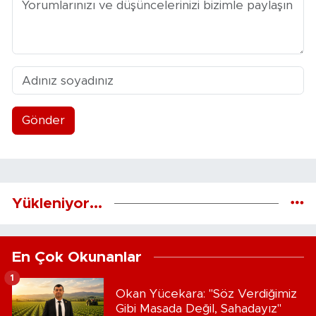
Gönder
Yükleniyor...
En Çok Okunanlar
1
Okan Yücekara: "Söz Verdiğimiz
Gibi Masada Değil, Sahadayız"