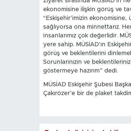
Ziyaret sırasında MÜSİAD’ın he
ekonomisine ilişkin görüş ve ta
“Eskişehir’imizin ekonomisine, 
sağlıyorsa ona minnettarız. Hem
insanlarımız çok değerlidir. M
yere sahip. MÜSİAD’ın Eskişehir
görüş ve beklentilerini dinl
Sorunlarınızın ve beklentilerin
göstermeye hazırım” dedi.
MÜSİAD Eskişehir Şubesi Başka
Çakırözer’e bir de plaket takdim