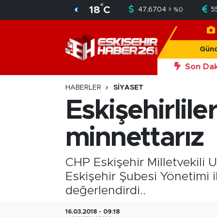
°
18
C
47,6704
5
%
0
Gündem
Nöbetçi Eczaneler
Gün
Asayiş
Hava Durumu
Son Dak
20:56
Okan Y
Siyaset
Trafik Durumu
HABERLER
SIYASET
Eskişehirlile
Spor
Süper Lig Puan Durumu ve Fikstür
minnettarız
Sağlık
Tüm Manşetler
Ekonomi
Son Dakika Haberleri
CHP Eskişehir Milletvekili
Eskişehir Şubesi Yönetimi 
Eğitim
Haber Arşivi
değerlendirdi..
Sanat
16.03.2018 - 09:18