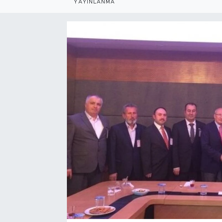
YAYINLANMA
Bölge
Teknoloji
Magazin
Dünya
Sektör