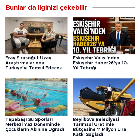
Bunlar da ilginizi çekebilir
Eray Sırasöğüt Uzay
Eskişehir Valisi'nden
Araştırmalarında
Eskişehir Haber26'ya 10.
Türkiye’yi Temsil Edecek
Yıl Tebriği
Tepebaşı Su Sporları
Beylikova Belediyesi
Merkezi Yaz Döneminde
Tarımsal Üretimle
Çocukların Akınına Uğradı
Bütçesine 11 Milyon Lira
Katkı Sağladı