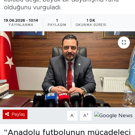
olduğunu vurguladı.
Bölge
19.06.2026 - 10:14
1
1 DK
YAYINLANMA
PAYLAŞIM
OKUNMA SÜRESI
Teknoloji
Magazin
Dünya
Sektör
Paylaş
-
+
A
A
"Anadolu futbolunun mücadeleci