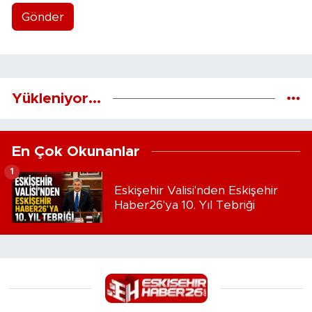
Gönder
Yükleniyor...
En Çok Okunanlar
1
Eskişehir Valisi'nden Eskişehir
Haber26'ya 10. Yıl Tebriği