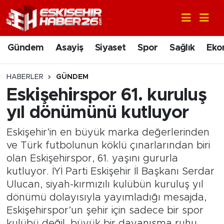
Gündem
Nöbetçi Eczaneler
Gündem
Asayiş
Siyaset
Spor
Sağlık
Eko
Asayiş
Hava Durumu
HABERLER
GÜNDEM
Siyaset
Trafik Durumu
Eskişehirspor 61. kuruluş
yıl dönümünü kutluyor
Spor
Süper Lig Puan Durumu ve Fikstür
Eskişehir’in en büyük marka değerlerinden
Sağlık
Tüm Manşetler
ve Türk futbolunun köklü çınarlarından biri
olan Eskişehirspor, 61. yaşını gururla
Ekonomi
Son Dakika Haberleri
kutluyor. İYİ Parti Eskişehir İl Başkanı Serdar
Ulucan, siyah-kırmızılı kulübün kuruluş yıl
Eğitim
Haber Arşivi
dönümü dolayısıyla yayımladığı mesajda,
Eskişehirspor’un şehir için sadece bir spor
Sanat
kulübü değil, büyük bir dayanışma ruhu