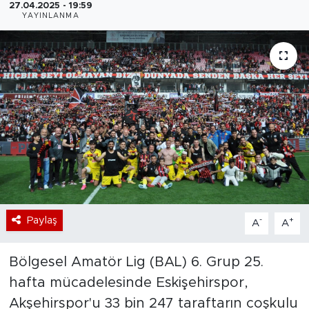
27.04.2025 - 19:59
YAYINLANMA
Bölge
Teknoloji
Magazin
Dünya
Sektör
Paylaş
-
+
A
A
Bölgesel Amatör Lig (BAL) 6. Grup 25.
hafta mücadelesinde Eskişehirspor,
Akşehirspor'u 33 bin 247 taraftarın coşkulu