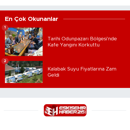
En Çok Okunanlar
1
Tarihi Odunpazarı Bölgesi'nde
Kafe Yangını Korkuttu
2
Kalabak Suyu Fiyatlarına Zam
Geldi