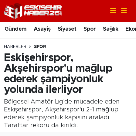
Gündem
Nöbetçi Eczaneler
Gündem
Asayiş
Siyaset
Spor
Sağlık
Eko
Asayiş
Hava Durumu
HABERLER
SPOR
Siyaset
Trafik Durumu
Eskişehirspor,
Akşehirspor'u mağlup
Spor
Süper Lig Puan Durumu ve Fikstür
ederek şampiyonluk
Sağlık
Tüm Manşetler
yolunda ilerliyor
Ekonomi
Son Dakika Haberleri
Bölgesel Amatör Lig'de mücadele eden
Eskişehirspor, Akşehirspor'u 2-1 mağlup
Eğitim
Haber Arşivi
ederek şampiyonluk kapısını araladı.
Taraftar rekoru da kırıldı.
Sanat