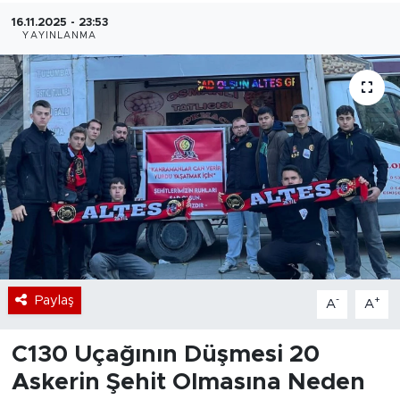
16.11.2025 - 23:53
Bölge
YAYINLANMA
Teknoloji
Magazin
Dünya
Sektör
Paylaş
-
+
A
A
C130 Uçağının Düşmesi 20
Askerin Şehit Olmasına Neden