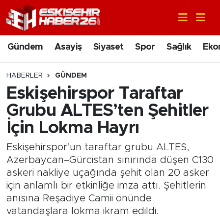
Gündem
Nöbetçi Eczaneler
Gündem
Asayiş
Siyaset
Spor
Sağlık
Eko
Asayiş
Hava Durumu
HABERLER
GÜNDEM
Siyaset
Trafik Durumu
Eskişehirspor Taraftar
Grubu ALTES’ten Şehitler
Spor
Süper Lig Puan Durumu ve Fikstür
İçin Lokma Hayrı
Sağlık
Tüm Manşetler
Eskişehirspor’un taraftar grubu ALTES,
Azerbaycan–Gürcistan sınırında düşen C130
Ekonomi
Son Dakika Haberleri
askeri nakliye uçağında şehit olan 20 asker
için anlamlı bir etkinliğe imza attı. Şehitlerin
Eğitim
Haber Arşivi
anısına Reşadiye Camii önünde
vatandaşlara lokma ikram edildi.
Sanat