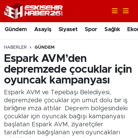
Gündem
Nöbetçi Eczaneler
Gündem
Asayiş
Siyaset
Spor
Sağlık
Eko
Asayiş
Hava Durumu
HABERLER
GÜNDEM
Siyaset
Trafik Durumu
Espark AVM’den
depremzede çocuklar için
Spor
Süper Lig Puan Durumu ve Fikstür
oyuncak kampanyası
Sağlık
Tüm Manşetler
Espark AVM ve Tepebaşı Belediyesi,
depremzede çocuklar için umut dolu bir iş
Ekonomi
Son Dakika Haberleri
birliğine imza attılar. Deprem bölgesindeki
çocuklar için oyuncak bağışı kampanyası
Eğitim
Haber Arşivi
başlatan Espark AVM, ziyaretçiler
tarafından bağışlanan yeni oyuncakları
Sanat