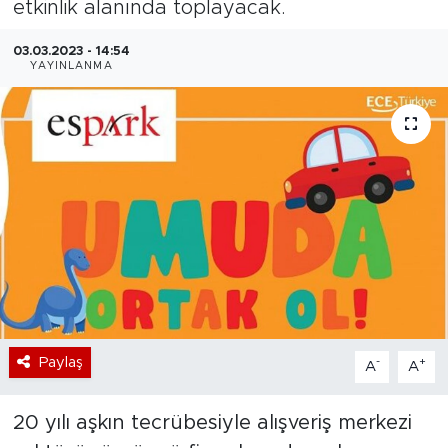
etkinlik alanında toplayacak.
Bölge
03.03.2023 - 14:54
YAYINLANMA
Teknoloji
Magazin
Dünya
Sektör
Paylaş
-
+
A
A
20 yılı aşkın tecrübesiyle alışveriş merkezi