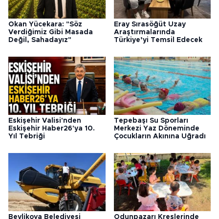
Okan Yücekara: "Söz
Eray Sırasöğüt Uzay
Verdiğimiz Gibi Masada
Araştırmalarında
Değil, Sahadayız"
Türkiye’yi Temsil Edecek
Eskişehir Valisi'nden
Tepebaşı Su Sporları
Eskişehir Haber26'ya 10.
Merkezi Yaz Döneminde
Yıl Tebriği
Çocukların Akınına Uğradı
Beylikova Belediyesi
Odunpazarı Kreşlerinde