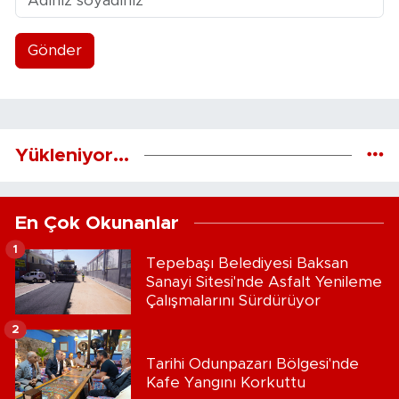
Gönder
Yükleniyor...
En Çok Okunanlar
1
Tepebaşı Belediyesi Baksan
Sanayi Sitesi'nde Asfalt Yenileme
Çalışmalarını Sürdürüyor
2
Tarihi Odunpazarı Bölgesi'nde
Kafe Yangını Korkuttu