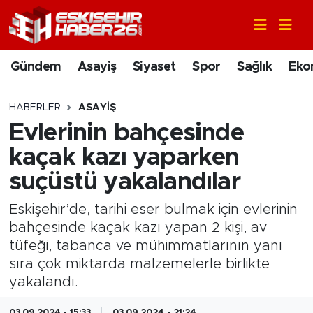
Gündem
Nöbetçi Eczaneler
Gündem
Asayiş
Siyaset
Spor
Sağlık
Eko
Asayiş
Hava Durumu
HABERLER
ASAYIŞ
Siyaset
Trafik Durumu
Evlerinin bahçesinde
kaçak kazı yaparken
Spor
Süper Lig Puan Durumu ve Fikstür
suçüstü yakalandılar
Sağlık
Tüm Manşetler
Eskişehir’de, tarihi eser bulmak için evlerinin
bahçesinde kaçak kazı yapan 2 kişi, av
Ekonomi
Son Dakika Haberleri
tüfeği, tabanca ve mühimmatlarının yanı
sıra çok miktarda malzemelerle birlikte
Eğitim
Haber Arşivi
yakalandı.
Sanat
03.09.2024 - 15:33
03.09.2024 - 21:24