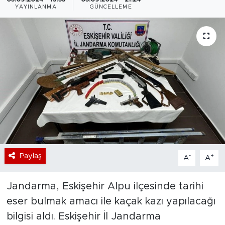
YAYINLANMA
GÜNCELLEME
Bölge
Teknoloji
Magazin
Dünya
Sektör
Paylaş
-
+
A
A
Jandarma, Eskişehir Alpu ilçesinde tarihi
eser bulmak amacı ile kaçak kazı yapılacağı
bilgisi aldı. Eskişehir İl Jandarma