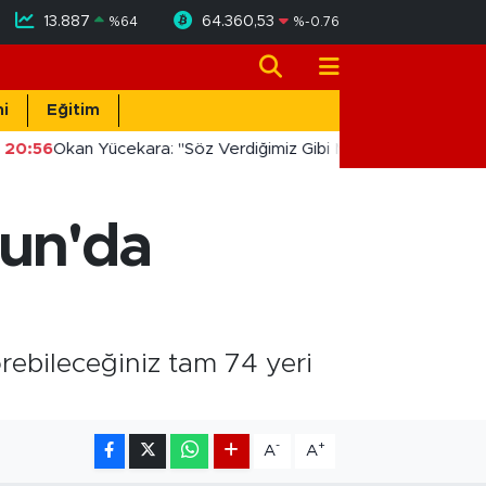
13.887
64.360,53
%
64
%
-0.76
i
Eğitim
20:56
Okan Yücekara: "Söz Verdiğimiz Gibi Masada Değil, Sahad
sun'da
rebileceğiniz tam 74 yeri
-
+
A
A