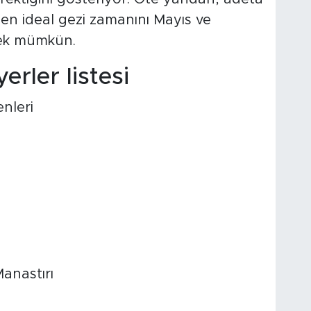
 en ideal gezi zamanını Mayıs ve
mek mümkün.
erler listesi
nleri
anastırı