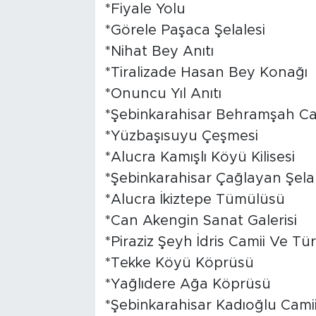
*Fiyale Yolu
*Görele Paşaca Şelalesi
*Nihat Bey Anıtı
*Tiralizade Hasan Bey Konağı
*Onuncu Yıl Anıtı
*Şebinkarahisar Behramşah C
*Yüzbaşısuyu Çeşmesi
*Alucra Kamışlı Köyü Kilisesi
*Şebinkarahisar Çağlayan Şelal
*Alucra İkiztepe Tümülüsü
*Can Akengin Sanat Galerisi
*Piraziz Şeyh İdris Camii Ve Tü
*Tekke Köyü Köprüsü
*Yağlıdere Ağa Köprüsü
*Şebinkarahisar Kadıoğlu Cami