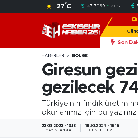
°
27
C
47,7069
%
0.17
Gündem
Nöbetçi Eczaneler
Gün
Asayiş
Hava Durumu
Son Dak
20:56
Okan Y
Siyaset
Trafik Durumu
HABERLER
BÖLGE
Giresun gezi
Spor
Süper Lig Puan Durumu ve Fikstür
gezilecek 74
Sağlık
Tüm Manşetler
Ekonomi
Son Dakika Haberleri
Türkiye'nin fındık üretim 
okurlarımız için bu yazımız 
Eğitim
Haber Arşivi
23.08.2023 - 13:18
19.10.2024 - 16:15
YAYINLANMA
GÜNCELLEME
Sanat