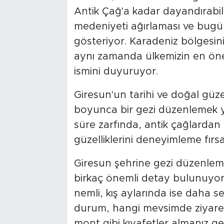
Antik Çağ'a kadar dayandırabilm
medeniyeti ağırlaması ve bugün
gösteriyor. Karadeniz bölgesinin
aynı zamanda ülkemizin en önem
ismini duyuruyor.
Giresun'un tarihi ve doğal güzel
boyunca bir gezi düzenlemek yet
süre zarfında, antik çağlarda
güzelliklerini deneyimleme fırsat
Giresun şehrine gezi düzenle
birkaç önemli detay bulunuyor. 
nemli, kış aylarında ise daha se
durum, hangi mevsimde ziyaret 
mont gibi kıyafetler almanız g