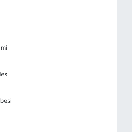
ami
esi
rbesi
i