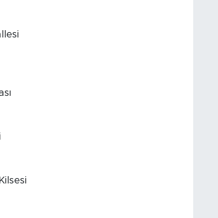
lesi
ası
i
ilsesi