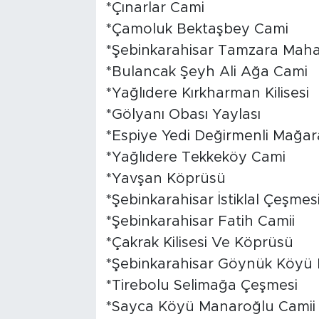
*Çınarlar Cami
*Çamoluk Bektaşbey Cami
*Şebinkarahisar Tamzara Mahal
*Bulancak Şeyh Ali Ağa Cami
*Yağlıdere Kırkharman Kilisesi
*Gölyanı Obası Yaylası
*Espiye Yedi Değirmenli Mağar
*Yağlıdere Tekkeköy Cami
*Yavşan Köprüsü
*Şebinkarahisar İstiklal Çeşmes
*Şebinkarahisar Fatih Camii
*Çakrak Kilisesi Ve Köprüsü
*Şebinkarahisar Göynük Köyü K
*Tirebolu Selimağa Çeşmesi
*Sayca Köyü Manaroğlu Camii