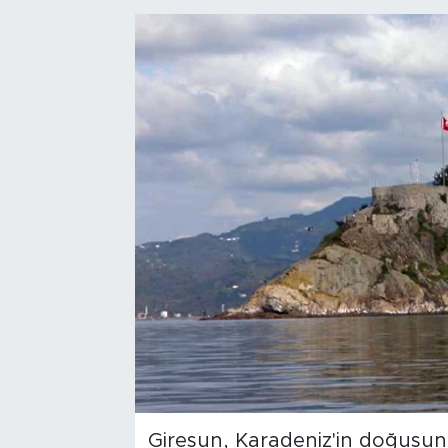
Bölge
Teknoloji
Magazin
Dünya
Sektör
Giresun, Karadeniz'in doğusund