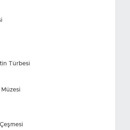
i
in Türbesi
 Müzesi
 Çeşmesi