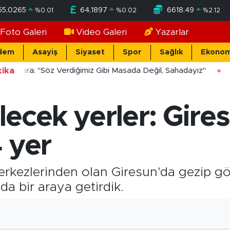
55,0265
64,1897
6618.49
%
0.01
%
0.02
%
2.12
Foto Galeri
Video Galeri
Yazarlar
dem
Asayiş
Siyaset
Spor
Sağlık
Ekonom
ika
ücekara: "Söz Verdiğimiz Gibi Masada Değil, Sahadayız"
lecek yerler: Gire
 yer
merkezlerinden olan Giresun'da gezip gö
da bir araya getirdik.