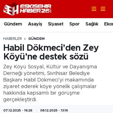
Gündem
Nöbetçi Eczaneler
Gündem
Asayiş
Siyaset
Spor
Sağlık
Eko
Asayiş
Hava Durumu
HABERLER
GÜNDEM
Siyaset
Trafik Durumu
Habil Dökmeci’den Zey
Köyü’ne destek sözü
Spor
Süper Lig Puan Durumu ve Fikstür
Zey Köyü Sosyal, Kültür ve Dayanışma
Sağlık
Tüm Manşetler
Derneği yönetimi, Sivrihisar Belediye
Başkanı Habil Dökmeci’yi makamında
Ekonomi
Son Dakika Haberleri
ziyaret ederek köye yönelik çalışmalar
hakkında kapsamlı bir görüşme
Eğitim
Haber Arşivi
gerçekleştirdi.
Sanat
07.12.2025 - 16:26
08.12.2025 - 13:16