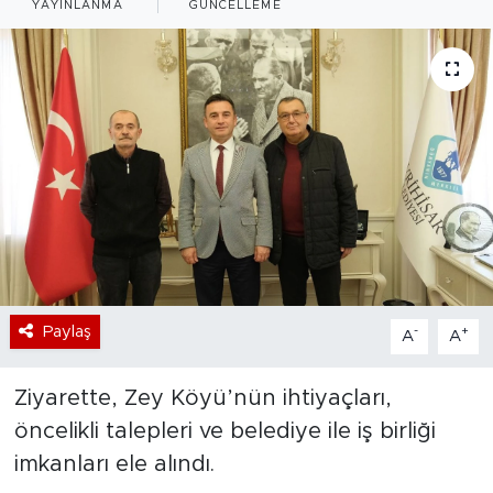
YAYINLANMA
GÜNCELLEME
Bölge
Teknoloji
Magazin
Dünya
Sektör
Paylaş
-
+
A
A
Ziyarette, Zey Köyü’nün ihtiyaçları,
öncelikli talepleri ve belediye ile iş birliği
imkanları ele alındı.