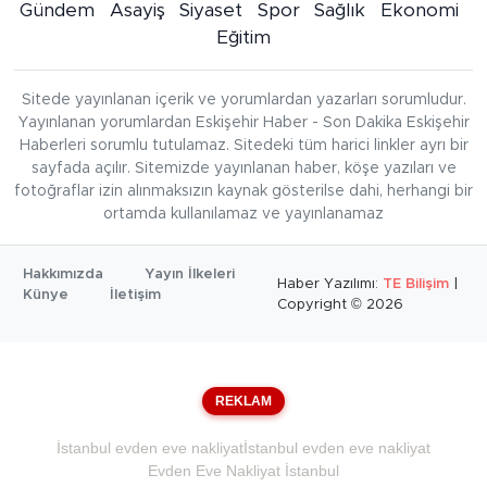
Gündem
Asayiş
Siyaset
Spor
Sağlık
Ekonomi
Eğitim
Sitede yayınlanan içerik ve yorumlardan yazarları sorumludur.
Yayınlanan yorumlardan Eskişehir Haber - Son Dakika Eskişehir
Haberleri sorumlu tutulamaz. Sitedeki tüm harici linkler ayrı bir
sayfada açılır. Sitemizde yayınlanan haber, köşe yazıları ve
fotoğraflar izin alınmaksızın kaynak gösterilse dahi, herhangi bir
ortamda kullanılamaz ve yayınlanamaz
Hakkımızda
Yayın İlkeleri
Haber Yazılımı:
TE Bilişim
|
Künye
İletişim
Copyright © 2026
REKLAM
İstanbul evden eve nakliyat
İstanbul evden eve nakliyat
Evden Eve Nakliyat İstanbul