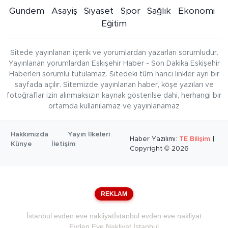
Gündem
Asayiş
Siyaset
Spor
Sağlık
Ekonomi
Eğitim
Sitede yayınlanan içerik ve yorumlardan yazarları sorumludur.
Yayınlanan yorumlardan Eskişehir Haber - Son Dakika Eskişehir
Haberleri sorumlu tutulamaz. Sitedeki tüm harici linkler ayrı bir
sayfada açılır. Sitemizde yayınlanan haber, köşe yazıları ve
fotoğraflar izin alınmaksızın kaynak gösterilse dahi, herhangi bir
ortamda kullanılamaz ve yayınlanamaz
Hakkımızda
Yayın İlkeleri
Haber Yazılımı:
TE Bilişim
|
Künye
İletişim
Copyright © 2026
REKLAM
İstanbul evden eve nakliyat
İstanbul evden eve nakliyat
Evden Eve Nakliyat İstanbul