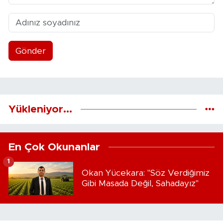
Gönder
Yükleniyor...
En Çok Okunanlar
1
Okan Yücekara: "Söz Verdiğimiz
Gibi Masada Değil, Sahadayız"