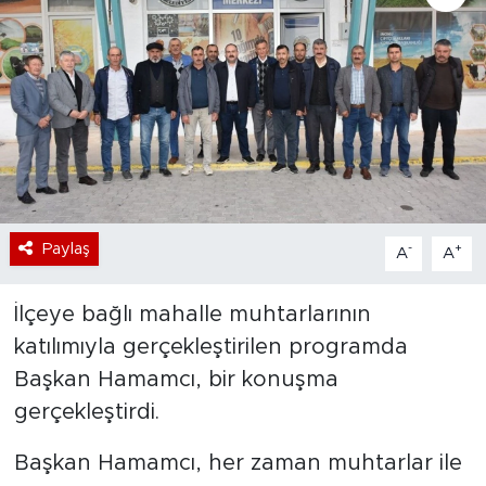
Bölge
Teknoloji
Magazin
Dünya
Paylaş
-
+
A
A
Sektör
İlçeye bağlı mahalle muhtarlarının
katılımıyla gerçekleştirilen programda
Başkan Hamamcı, bir konuşma
gerçekleştirdi.
Başkan Hamamcı, her zaman muhtarlar ile