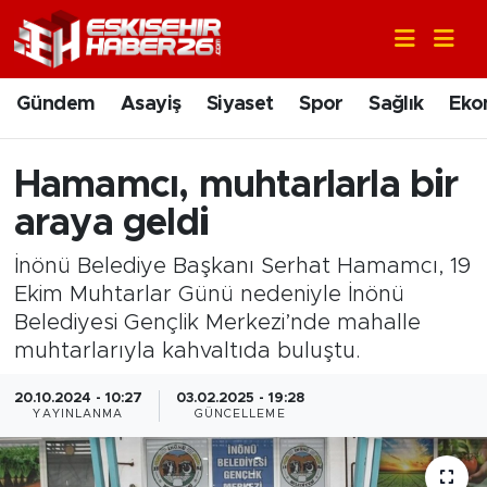
Gündem
Nöbetçi Eczaneler
Gündem
Asayiş
Siyaset
Spor
Sağlık
Eko
Asayiş
Hava Durumu
Hamamcı, muhtarlarla bir
Siyaset
Trafik Durumu
araya geldi
Spor
Süper Lig Puan Durumu ve Fikstür
İnönü Belediye Başkanı Serhat Hamamcı, 19
Ekim Muhtarlar Günü nedeniyle İnönü
Sağlık
Tüm Manşetler
Belediyesi Gençlik Merkezi’nde mahalle
muhtarlarıyla kahvaltıda buluştu.
Ekonomi
Son Dakika Haberleri
20.10.2024 - 10:27
03.02.2025 - 19:28
Eğitim
Haber Arşivi
YAYINLANMA
GÜNCELLEME
Sanat