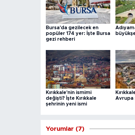
Bursa'da gezilecek en
Adıyama
popüler 174 yer: İşte Bursa
büyükşe
gezi rehberi
Kırıkkale'nin ismimi
Kırıkkale
değişti? İşte Kırıkkale
Avrupa 
şehrinin yeni ismi
Yorumlar (7)