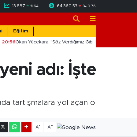
13.887
64.360,53
%
64
%
-0.76
i
Eğitim
20:56
Okan Yücekara: "Söz Verdiğimiz Gibi Masada Değil, Saha
yeni adı: İşte
ada tartışmalara yol açan o
-
+
A
A