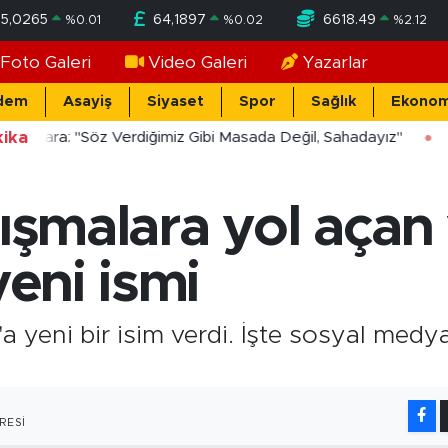
55,0265
64,1897
6618.49
%
0.01
%
0.02
%
2.12
Foto Galeri
Video Galeri
Yazarlar
dem
Asayiş
Siyaset
Spor
Sağlık
Ekonom
ika
ücekara: "Söz Verdiğimiz Gibi Masada Değil, Sahadayız"
ışmalara yol açan 
yeni ismi
 yeni bir isim verdi. İşte sosyal medy
RESI