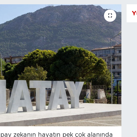
Y
 yapay zekanın hayatın pek çok alanında