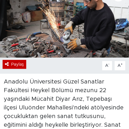
Bölge
Teknoloji
Magazin
Dünya
Paylaş
-
+
A
A
Sektör
Anadolu Üniversitesi Güzel Sanatlar
Fakültesi Heykel Bölümü mezunu 22
yaşındaki Mücahit Diyar Arız, Tepebaşı
ilçesi Uluönder Mahallesi'ndeki atölyesinde
çocukluktan gelen sanat tutkusunu,
eğitimini aldığı heykelle birleştiriyor. Sanat