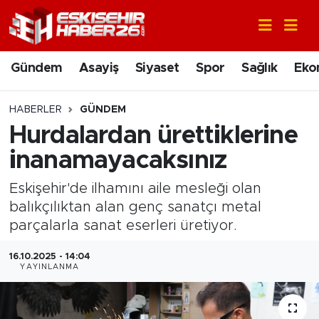
Gündem
Nöbetçi Eczaneler
Gündem
Asayiş
Siyaset
Spor
Sağlık
Eko
Asayiş
Hava Durumu
HABERLER
GÜNDEM
Siyaset
Trafik Durumu
Hurdalardan ürettiklerine
inanamayacaksınız
Spor
Süper Lig Puan Durumu ve Fikstür
Eskişehir'de ilhamını aile mesleği olan
Sağlık
Tüm Manşetler
balıkçılıktan alan genç sanatçı metal
parçalarla sanat eserleri üretiyor.
Ekonomi
Son Dakika Haberleri
16.10.2025 - 14:04
YAYINLANMA
Eğitim
Haber Arşivi
Sanat