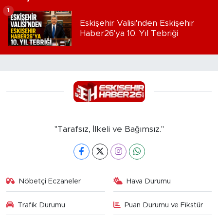
1
Eskişehir Valisi'nden Eskişehir
Haber26'ya 10. Yıl Tebriği
"Tarafsız, İlkeli ve Bağımsız."
Nöbetçi Eczaneler
Hava Durumu
Trafik Durumu
Puan Durumu ve Fikstür