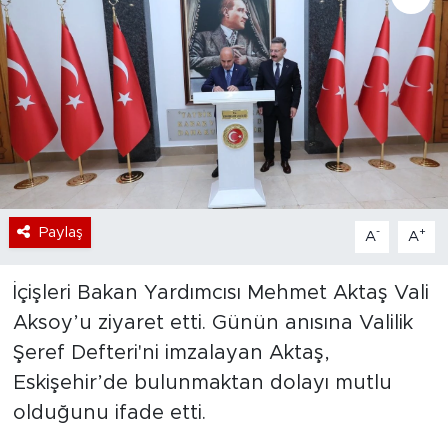
Bölge
Teknoloji
Magazin
Dünya
Paylaş
-
+
A
A
Sektör
İçişleri Bakan Yardımcısı Mehmet Aktaş Vali
Aksoy’u ziyaret etti. Günün anısına Valilik
Şeref Defteri'ni imzalayan Aktaş,
Eskişehir’de bulunmaktan dolayı mutlu
olduğunu ifade etti.