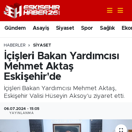
Gündem
Nöbetçi Eczaneler
Gündem
Asayiş
Siyaset
Spor
Sağlık
Eko
Asayiş
Hava Durumu
HABERLER
SIYASET
Siyaset
Trafik Durumu
İçişleri Bakan Yardımcısı
Mehmet Aktaş
Spor
Süper Lig Puan Durumu ve Fikstür
Eskişehir'de
Sağlık
Tüm Manşetler
İçişleri Bakan Yardımcısı Mehmet Aktaş,
Eskişehir Valisi Hüseyin Aksoy'u ziyaret etti.
Ekonomi
Son Dakika Haberleri
06.07.2024 - 15:05
Eğitim
Haber Arşivi
YAYINLANMA
Sanat