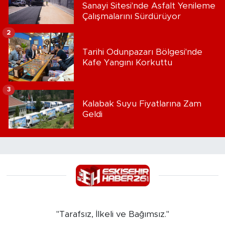
Sanayi Sitesi'nde Asfalt Yenileme
Çalışmalarını Sürdürüyor
2
Tarihi Odunpazarı Bölgesi'nde
Kafe Yangını Korkuttu
3
Kalabak Suyu Fiyatlarına Zam
Geldi
"Tarafsız, İlkeli ve Bağımsız."