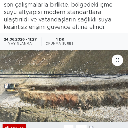
son çalışmalarla birlikte, bölgedeki içme
Bölge
suyu altyapısı modern standartlara
ulaştırıldı ve vatandaşların sağlıklı suya
Teknoloji
kesintisiz erişimi güvence altına alındı.
Magazin
24.06.2026 - 11:27
1 DK
YAYINLANMA
OKUNMA SÜRESI
Dünya
Sektör