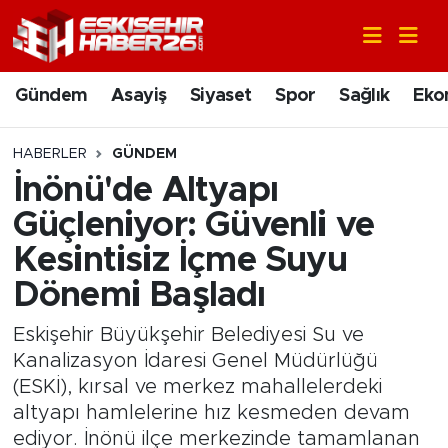
Gündem
Nöbetçi Eczaneler
Gündem
Asayiş
Siyaset
Spor
Sağlık
Eko
Asayiş
Hava Durumu
HABERLER
GÜNDEM
Siyaset
Trafik Durumu
İnönü'de Altyapı
Güçleniyor: Güvenli ve
Spor
Süper Lig Puan Durumu ve Fikstür
Kesintisiz İçme Suyu
Sağlık
Tüm Manşetler
Dönemi Başladı
Ekonomi
Son Dakika Haberleri
Eskişehir Büyükşehir Belediyesi Su ve
Kanalizasyon İdaresi Genel Müdürlüğü
Eğitim
Haber Arşivi
(ESKİ), kırsal ve merkez mahallelerdeki
altyapı hamlelerine hız kesmeden devam
Sanat
ediyor. İnönü ilçe merkezinde tamamlanan