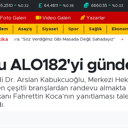
55,2510
64,4811
6660.55
%
0.32
%
0.38
%
0.03
Foto Galeri
Video Galeri
Yazarlar
dem
Asayiş
Siyaset
Spor
Sağlık
Ekonom
ika
ücekara: "Söz Verdiğimiz Gibi Masada Değil, Sahadayız"
 ALO182'yi günde
ekili Dr. Arslan Kabukcuoğlu, Merkezi H
 çeşitli branşlardan randevu almakta 
anı Fahrettin Koca’nın yanıtlaması taleb
ı.