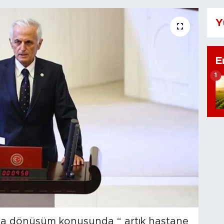
Y
E
1
kta dönüşüm konusunda “ artık hastane