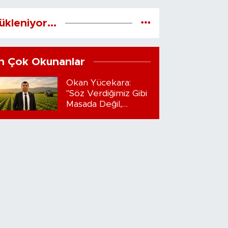
ükleniyor...
n Çok Okunanlar
Okan Yücekara:
"Söz Verdiğimiz Gibi
Masada Değil,
Sahadayız"