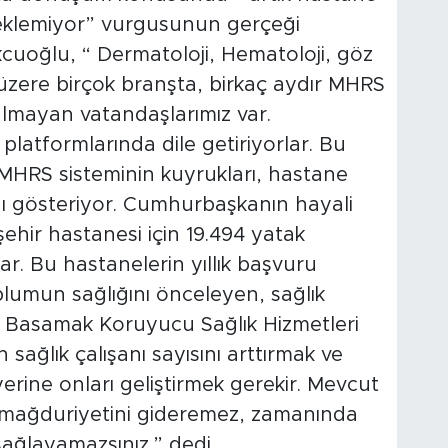
beklemiyor” vurgusunun gerçeği
cuoğlu, “ Dermatoloji, Hematoloji, göz
 üzere birçok branşta, birkaç aydır MHRS
lmayan vatandaşlarımız var.
platformlarında dile getiriyorlar. Bu
MHRS sisteminin kuyrukları, hastane
ını gösteriyor. Cumhurbaşkanın hayali
şehir hastanesi için 19.494 yatak
ar. Bu hastanelerin yıllık başvuru
lumun sağlığını önceleyen, sağlık
ci Basamak Koruyucu Sağlık Hizmetleri
sağlık çalışanı sayısını arttırmak ve
rine onları geliştirmek gerekir. Mevcut
u mağduriyetini gideremez, zamanında
sağlayamazsınız.” dedi.