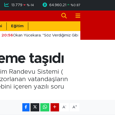
13.779
64.960,21
%
-14
%
0.87
i
Eğitim
20:56
Okan Yücekara: "Söz Verdiğimiz Gibi Masada Değil, Saha
me taşıdı
ekim Randevu Sistemi (
zorlanan vatandaşların
ini içeren yazılı soru
-
+
A
A