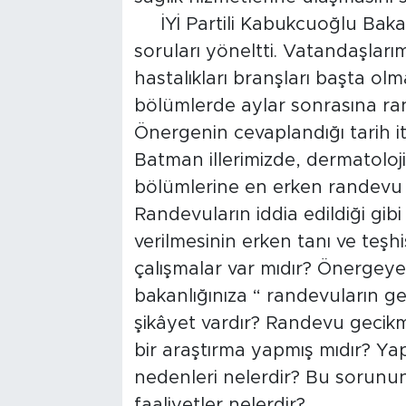
İYİ Partili Kabukcuoğlu Bakan
soruları yöneltti. Vatandaşları
hastalıkları branşları başta ol
bölümlerde aylar sonrasına ran
Önergenin cevaplandığı tarih iti
Batman illerimizde, dermatoloji,
bölümlerine en erken randevu 
Randevuların iddia edildiği gib
verilmesinin erken tanı ve teşh
çalışmalar var mıdır? Önergeye 
bakanlığınıza “ randevuların ge
şikâyet vardır? Randevu gecikmel
bir araştırma yapmış mıdır? Ya
nedenleri nelerdir? Bu sorunun
faaliyetler nelerdir?