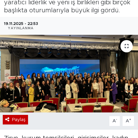
yaratıcı liderlik ve yeni iş birlikleri gibi birçok
başlıkta oturumlarıyla büyük ilgi gördü.
Bölge
19.11.2025 - 22:53
Teknoloji
YAYINLANMA
Magazin
Dünya
Sektör
Paylaş
-
+
A
A