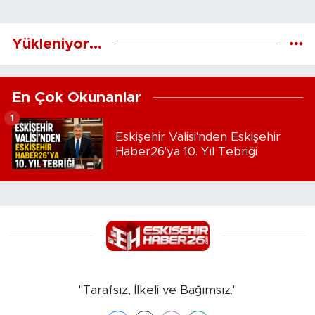
Yükleniyor...
En Çok Okunanlar
1
Eskişehir Valisi'nden Eskişehir
Haber26'ya 10. Yıl Tebriği
"Tarafsız, İlkeli ve Bağımsız."