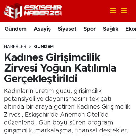
Gündem
Nöbetçi Eczaneler
Gündem
Asayiş
Siyaset
Spor
Sağlık
Eko
Asayiş
Hava Durumu
HABERLER
GÜNDEM
Siyaset
Trafik Durumu
Kadınes Girişimcilik
Zirvesi Yoğun Katılımla
Spor
Süper Lig Puan Durumu ve Fikstür
Gerçekleştirildi
Sağlık
Tüm Manşetler
Kadınların üretim gücü, girişimcilik
potansiyeli ve dayanışmasını tek çatı
Ekonomi
Son Dakika Haberleri
altında bir araya getiren Kadınes Girişimcilik
Zirvesi, Eskişehir'de Anemon Otel’de
Eğitim
Haber Arşivi
düzenlendi. Gün boyu süren program;
girişimcilik, markalaşma, finansal destekler,
Sanat